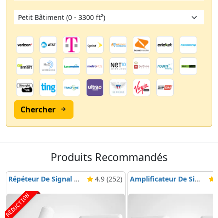
Chercher
Produits Recommandés
Répéteur De Signal Nikrans BD-3000 5G & 4G
4.9 (252)
Amplificateur De Signal Mobile Nikrans NS-3000-Voice, 3G & 4G
4
RÉDUCTION