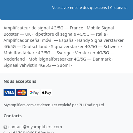
Vous avez encore des questions ? Cliquez ici.
Amplificateur de signal 4G/5G — France
·
Mobile Signal
Booster — UK
·
Ripetitore di segnale 4G/5G — Italia
·
Amplificador señal móvil — España
·
Handy Signalverstärker
4G/5G — Deutschland
·
Signalverstärker 4G/5G — Schweiz
·
Mobilförstärkare 4G/5G — Sverige
·
Versterker 4G/5G —
Nederland
·
Mobilsignalforstærker 4G/5G — Danmark
·
Signaalivahvistin 4G/5G — Suomi
·
Nous acceptons
Myamplifiers.com est détenu et exploité par 7H Trading Ltd
Contacts
contact@myamplifiers.com
+16178610605
(Ventes)