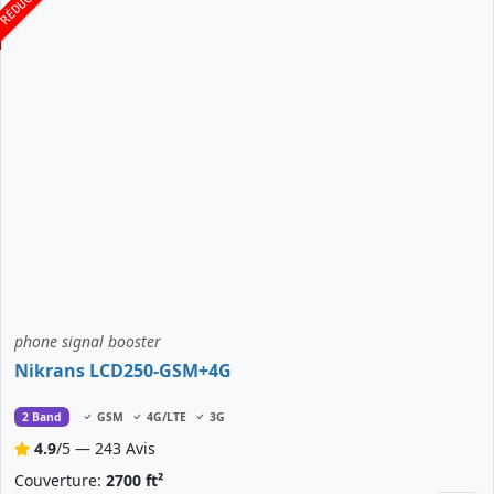
phone signal booster
Nikrans LCD250-GSM+4G
2 Band
GSM
4G/LTE
3G
4.9
/5 — 243 Avis
Couverture:
2700 ft²