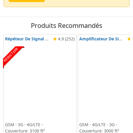
Produits Recommandés
Répéteur De Signal Nikrans BD-3000 5G & 4G
4.9 (252)
Amplificateur De Signal Mobile Nikrans NS-3000-Voice, 3G & 4G
4
RÉDUCTION
GSM
·
3G
·
4G/LTE
·
GSM
·
4G/LTE
·
3G
·
Couverture: 3100 ft²
Couverture: 3000 ft²