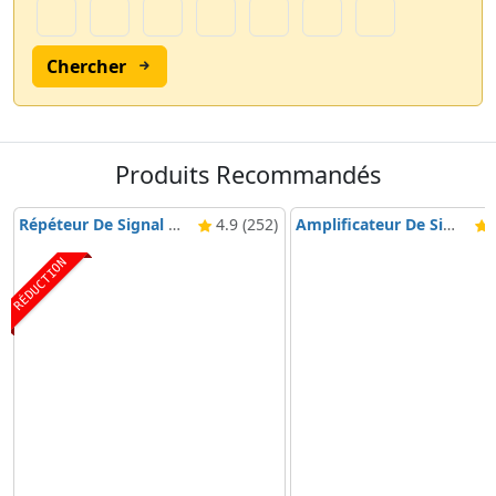
Chercher
Produits Recommandés
Répéteur De Signal Nikrans BD-3000 5G & 4G
4.9 (252)
Amplificateur De Signal Mobile Nikrans NS-3000-Voice, 3G & 4G
4
RÉDUCTION