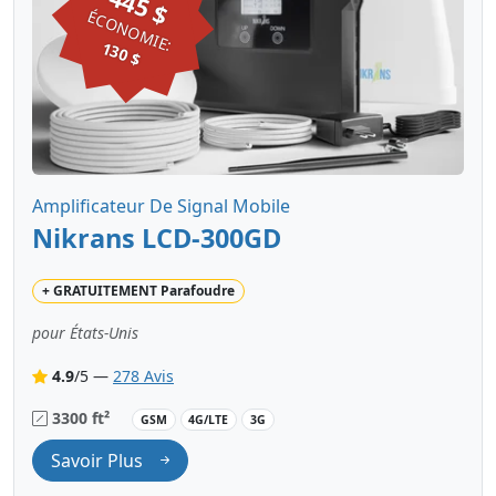
445 $
ÉCONOMIE:
130 $
Amplificateur De Signal Mobile
Nikrans LCD-300GD
+
GRATUITEMENT
Parafoudre
pour États-Unis
4.9
/5 —
278 Avis
3300 ft²
GSM
4G/LTE
3G
Savoir Plus