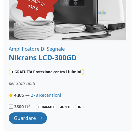
RISPARMI:
130 $
Amplificatore Di Segnale
Nikrans LCD-300GD
+
GRATUITA
Protezione contro i fulmini
per Stati Uniti
4.9
/5 —
278 Recensioni
3300 ft²
CHIAMATE
4G/LTE
3G
Guardare