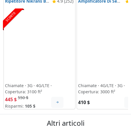
Ripetitore Nikrans BD-3000 5G & 4G
4.9 (252)
Amplificatore Di Segnale Nikrans NS-3000-Voice, 3G & 4G
4
SCONTO
Chiamate
·
3G
·
4G/LTE
·
Chiamate
·
4G/LTE
·
3G
·
Copertura: 3100 ft²
Copertura: 3000 ft²
550 $
445 $
410 $
Risparmi:
105 $
Altri articoli