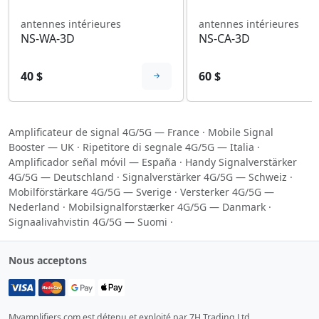
antennes intérieures
antennes intérieures
NS-WA-3D
NS-CA-3D
40 $
60 $
Amplificateur de signal 4G/5G — France
·
Mobile Signal
Booster — UK
·
Ripetitore di segnale 4G/5G — Italia
·
Amplificador señal móvil — España
·
Handy Signalverstärker
4G/5G — Deutschland
·
Signalverstärker 4G/5G — Schweiz
·
Mobilförstärkare 4G/5G — Sverige
·
Versterker 4G/5G —
Nederland
·
Mobilsignalforstærker 4G/5G — Danmark
·
Signaalivahvistin 4G/5G — Suomi
·
Nous acceptons
Myamplifiers.com est détenu et exploité par 7H Trading Ltd