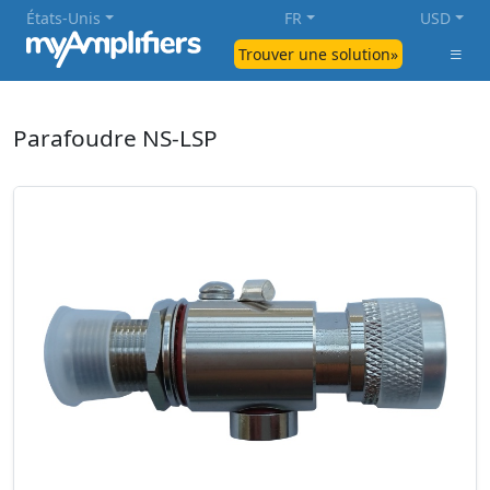
États-Unis
FR
USD
Trouver une solution»
Parafoudre NS-LSP