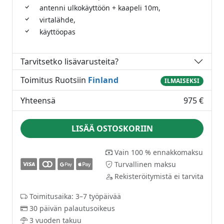
antenni ulkokäyttöön + kaapeli 10m,
virtalähde,
käyttöopas
Tarvitsetko lisävarusteita?
Toimitus Ruotsiin
Finland
ILMAISEKSI
Yhteensä
975 €
LISÄÄ OSTOSKORIIN
Vain 100 % ennakkomaksu
Turvallinen maksu
Rekisteröitymistä ei tarvita
Toimitusaika: 3–7 työpäivää
30 päivän palautusoikeus
3 vuoden takuu