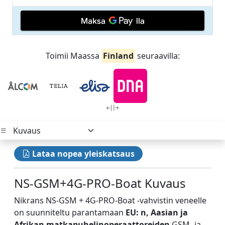
Toimii Maassa
Finland
seuraavilla:
Lataa nopea yleiskatsaus
NS-GSM+4G-PRO-Boat Kuvaus
Nikrans NS-GSM + 4G-PRO-Boat -vahvistin veneelle
on suunniteltu parantamaan
EU: n, Aasian ja
Afrikan matkapuhelinoperaattoreiden
GSM- ja