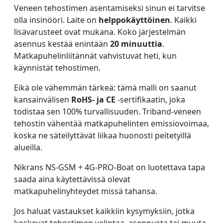
Veneen tehostimen asentamiseksi sinun ei tarvitse
olla insinööri. Laite on
helppokäyttöinen
. Kaikki
lisävarusteet ovat mukana. Koko järjestelmän
asennus kestää enintään
20 minuuttia
.
Matkapuhelinliitännät vahvistuvat heti, kun
käynnistät tehostimen.
Eikä ole vähemmän tärkeä: tämä malli on saanut
kansainvälisen
RoHS- ja CE
-sertifikaatin, joka
todistaa sen 100% turvallisuuden. Triband-veneen
tehostin vähentää matkapuhelinten emissiovoimaa,
koska ne säteilyttävät liikaa huonosti peitetyillä
alueilla.
Nikrans NS-GSM + 4G-PRO-Boat on luotettava tapa
saada aina käytettävissä olevat
matkapuhelinyhteydet missä tahansa.
Jos haluat vastaukset kaikkiin kysymyksiin, jotka
koskevat tehostimen valintaa, asennusta tai muuta