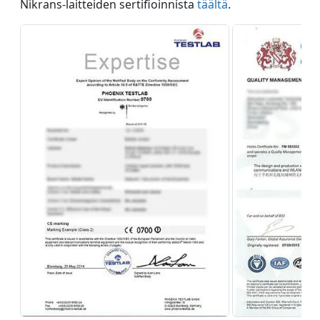
Nikrans-laitteiden sertifioinnista
täältä
.