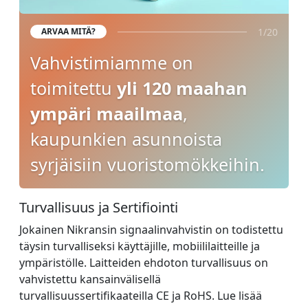
1/20
ARVAA MITÄ?
Vahvistimiamme on
toimitettu
yli 120 maahan
ympäri maailmaa
,
kaupunkien asunnoista
syrjäisiin vuoristomökkeihin.
Turvallisuus ja Sertifiointi
Jokainen Nikransin signaalinvahvistin on todistettu
täysin turvalliseksi käyttäjille, mobiililaitteille ja
ympäristölle. Laitteiden ehdoton turvallisuus on
vahvistettu kansainvälisellä
turvallisuussertifikaateilla CE ja RoHS. Lue lisää