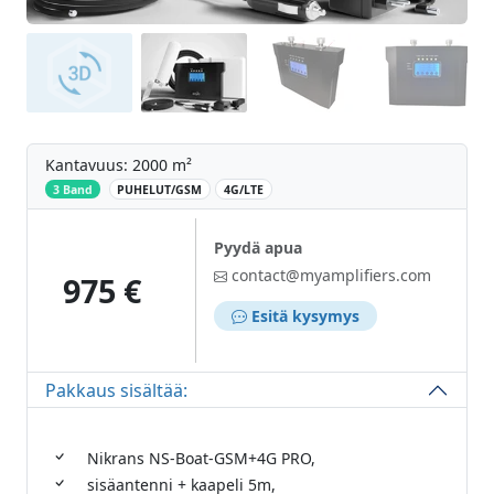
Kantavuus: 2000 m²
‌
3 Band
PUHELUT/GSM
4G/LTE
Pyydä apua
contact@myamplifiers.com
975 €
Esitä kysymys
Pakkaus sisältää:
Nikrans NS-Boat-GSM+4G PRO,
sisäantenni + kaapeli 5m,