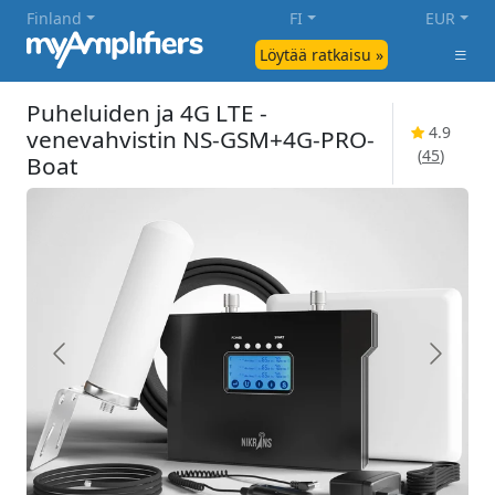
Finland
FI
EUR
Löytää ratkaisu »
Puheluiden ja 4G LTE -
4.9
venevahvistin NS-GSM+4G-PRO-
(
45
)
Boat