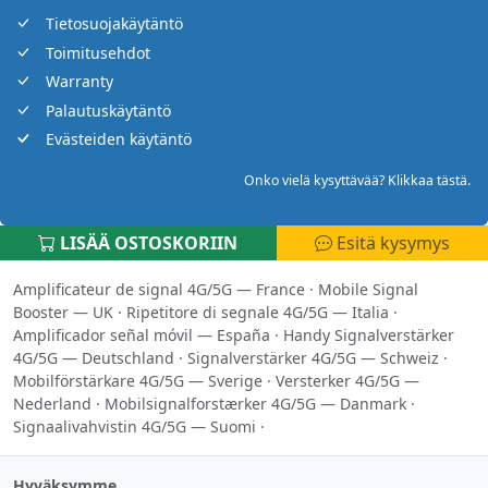
Tietosuojakäytäntö
Toimitusehdot
Warranty
Palautuskäytäntö
Evästeiden käytäntö
Onko vielä kysyttävää? Klikkaa tästä.
LISÄÄ OSTOSKORIIN
Esitä kysymys
Amplificateur de signal 4G/5G — France
·
Mobile Signal
Booster — UK
·
Ripetitore di segnale 4G/5G — Italia
·
Amplificador señal móvil — España
·
Handy Signalverstärker
4G/5G — Deutschland
·
Signalverstärker 4G/5G — Schweiz
·
Mobilförstärkare 4G/5G — Sverige
·
Versterker 4G/5G —
Nederland
·
Mobilsignalforstærker 4G/5G — Danmark
·
Signaalivahvistin 4G/5G — Suomi
·
Hyväksymme