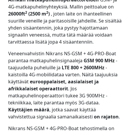
4G-matkapuhelinyhteyksiä. Mallin peittoalue on
2
2
26000ft
(2500 m
)
, joten laite on ihanteellinen
suurille veneille ja paritasoisille jahdeille. Se sisältää
yhden sisäantennin, joka pystyy hajottamaan
signaalin veneessä, mutta tätä määrää voidaan
tarvittaessa lisätä jopa 4 sisäantenniin.
Veneenvahvistin Nikrans NS-GSM + 4G-PRO-Boat
parantaa matkapuhelinsignaaleja
GSM 900 MHz
-
taajuudella puheluille ja
LTE 800 + 2600MHz
-
kaistoilla 4G-mobiilidataa varten. Näitä taajuuksia
käyttävät
eurooppalaiset, aasialaiset ja
afrikkalaiset operaattorit
. Jos
matkapuhelinoperaattori tukee 3G 900MHz -
tekniikkaa, laite parantaa myös 3G-dataa.
Käyttäjien määrä
, jotka saavat käyttää
vahvistettua signaalia samanaikaisesti
on rajaton
.
Nikrans NS-GSM + 4G-PRO-Boat tehostimella on