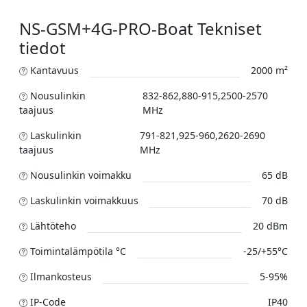
NS-GSM+4G-PRO-Boat Tekniset
tiedot
Kantavuus
2000 m²
Nousulinkin
832-862,880-915,2500-2570
taajuus
MHz
Laskulinkin
791-821,925-960,2620-2690
taajuus
MHz
Nousulinkin voimakku
65 dB
Laskulinkin voimakkuus
70 dB
Lähtöteho
20 dBm
Toimintalämpötila °C
-25/+55°C
Ilmankosteus
5-95%
IP-Code
IP40