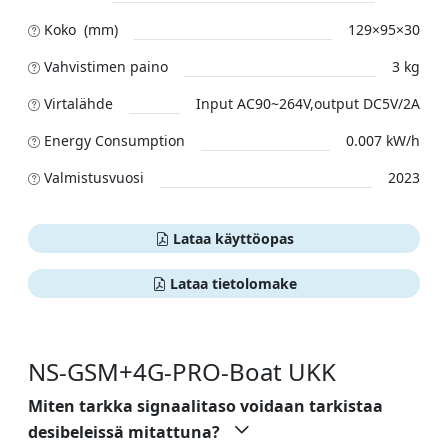
Koko (mm)
129×95×30
Vahvistimen paino
3 kg
Virtalähde
Input AC90~264V,output DC5V/2A
Energy Consumption
0.007 kW/h
Valmistusvuosi
2023
Lataa käyttöopas
Lataa tietolomake
NS-GSM+4G-PRO-Boat UKK
Miten tarkka signaalitaso voidaan tarkistaa
desibeleissä mitattuna?