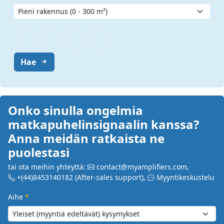
Hae
Onko sinulla ongelmia
matkapuhelinsignaalin kanssa?
Anna meidän ratkaista ne
puolestasi
tai ota meihin yhteyttä:
contact@myamplifiers.com
,
+(44)8453140182
(After-sales support)
,
Myyntikeskustelu
Aihe
*