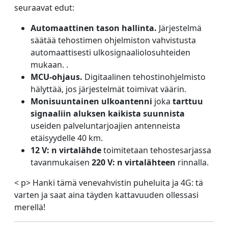
seuraavat edut:
Automaattinen tason hallinta.
Järjestelmä
säätää tehostimen ohjelmiston vahvistusta
automaattisesti ulkosignaaliolosuhteiden
mukaan. .
MCU-ohjaus.
Digitaalinen tehostinohjelmisto
hälyttää, jos järjestelmät toimivat väärin.
Monisuuntainen ulkoantenni
joka
tarttuu
signaaliin aluksen kaikista suunnista
useiden palveluntarjoajien antenneista
etäisyydelle 40 km.
12 V: n virtalähde
toimitetaan tehostesarjassa
tavanmukaisen
220 V: n virtalähteen
rinnalla.
< p> Hanki tämä venevahvistin puheluita ja 4G: tä
varten ja saat aina täyden kattavuuden ollessasi
merellä!