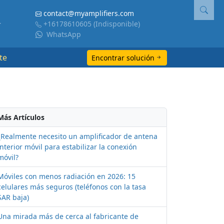
contact@myamplifiers.com
+16178610605
(Indisponible)
WhatsApp
te
Encontrar solución
Más Artículos
¿Realmente necesito un amplificador de antena
interior móvil para estabilizar la conexión
móvil?
Móviles con menos radiación en 2026: 15
celulares más seguros (teléfonos con la tasa
SAR baja)
Una mirada más de cerca al fabricante de