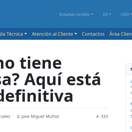
Estados Unidos
ES
USD
da Técnica
Atención al Cliente
Contactos
Área Clien
no tiene
sa? Aquí está
definitiva
ciales
Jose Miguel Muñoz
333