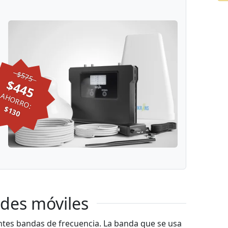
$575
$445
AHORRO:
$130
des móviles
ntes bandas de frecuencia. La banda que se usa