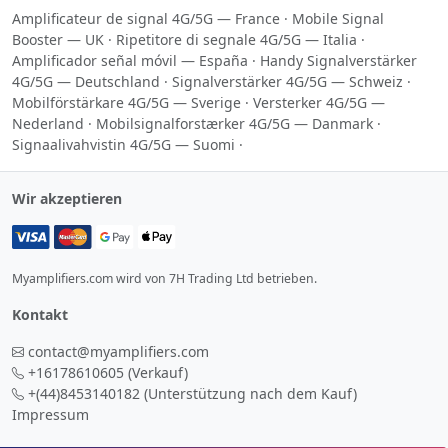
Amplificateur de signal 4G/5G — France
·
Mobile Signal
Booster — UK
·
Ripetitore di segnale 4G/5G — Italia
·
Amplificador señal móvil — España
·
Handy Signalverstärker
4G/5G — Deutschland
·
Signalverstärker 4G/5G — Schweiz
·
Mobilförstärkare 4G/5G — Sverige
·
Versterker 4G/5G —
Nederland
·
Mobilsignalforstærker 4G/5G — Danmark
·
Signaalivahvistin 4G/5G — Suomi
·
Wir akzeptieren
Myamplifiers.com wird von 7H Trading Ltd betrieben.
Kontakt
contact@myamplifiers.com
+16178610605
(Verkauf)
+(44)8453140182
(Unterstützung nach dem Kauf)
Impressum