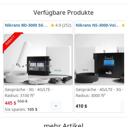
Verfügbare Produkte
Nikrans BD-3000 5G & 4G
4.9 (252)
Nikrans NS-3000-Voice, 3G & 4G
4
RABATT
Gespräche
·
3G
·
4G/LTE
·
Gespräche
·
4G/LTE
·
3G
·
Radius: 3100 ft²
Radius: 3000 ft²
550 $
445 $
410 $
Sie sparen:
105 $
mehr Artikel