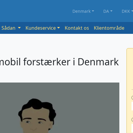
Denmark
DA
DKK
Sådan
Kundeservice
Kontakt os
Klientområde
mobil forstærker i Denmark