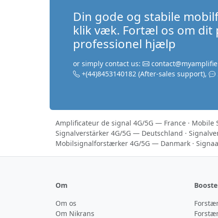
Din gode og stabile mobil
klik væk. Fortæl os om dit
professionel hjælp
or simply contact us:
contact@myamplifie
+(44)8453140182
(After-sales support)
,
Amplificateur de signal 4G/5G — France
·
Mobile 
Signalverstärker 4G/5G — Deutschland
·
Signalve
Mobilsignalforstærker 4G/5G — Danmark
·
Signaa
Om
Booste
Om os
Forstæ
Om Nikrans
Forstær