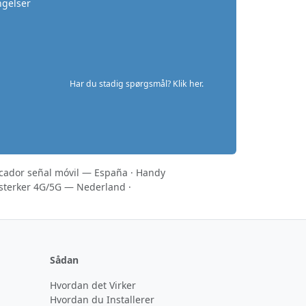
ngelser
Har du stadig spørgsmål? Klik her.
icador señal móvil — España
·
Handy
sterker 4G/5G — Nederland
·
Sådan
Hvordan det Virker
Hvordan du Installerer