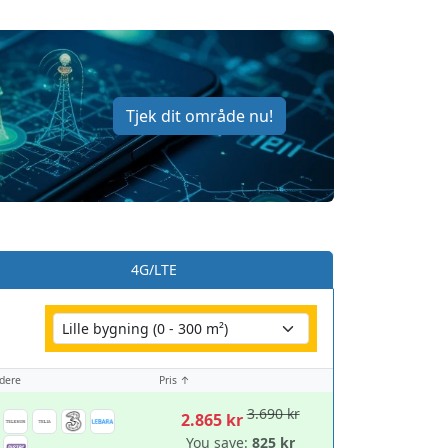
Tjek dit område nu!
4G/LTE
dere
Pris ↑
3.690 kr
2.865 kr
You save:
825 kr