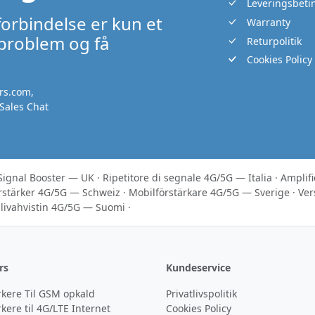
Leveringsbeti
forbindelse er kun et
Warranty
 problem og få
Returpolitik
Cookies Policy
rs.com
,
Sales Chat
Signal Booster — UK
·
Ripetitore di segnale 4G/5G — Italia
·
Amplif
rstärker 4G/5G — Schweiz
·
Mobilförstärkare 4G/5G — Sverige
·
Ver
livahvistin 4G/5G — Suomi
·
rs
Kundeservice
rkere Til GSM opkald
Privatlivspolitik
kere til 4G/LTE Internet
Cookies Policy