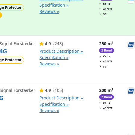
Calls
Specifikation »
ge Protector
4G/LTE
Reviews »
3G
Signal Forstærker
4.9
(243)
250 m²
4G
Product Description »
2 Band
Calls
Specifikation »
ge Protector
4G/LTE
Reviews »
3G
Signal Forstærker
4.9
(105)
200 m²
G
Product Description »
2 Band
Calls
Specifikation »
4G/LTE
Reviews »