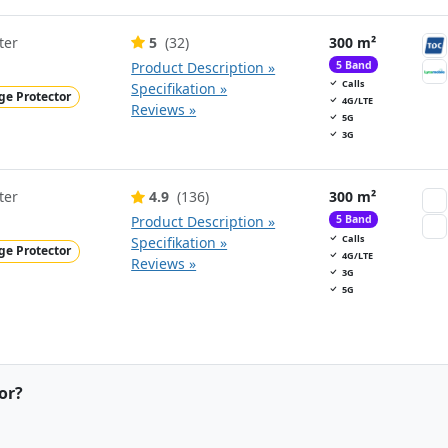
ter
5
(32)
300 m²
Product Description »
5 Band
Calls
Specifikation »
ge Protector
4G/LTE
Reviews »
5G
3G
ter
4.9
(136)
300 m²
Product Description »
5 Band
Calls
Specifikation »
ge Protector
4G/LTE
Reviews »
3G
5G
or?