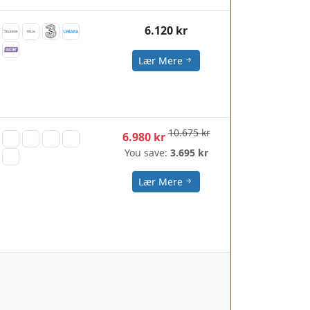
6.120 kr
Lær Mere
10.675 kr
6.980 kr
You save:
3.695 kr
Lær Mere