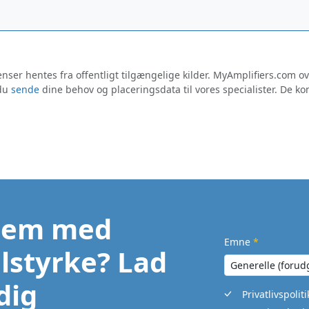
ser hentes fra offentligt tilgængelige kilder. MyAmplifiers.com 
 du
sende
dine behov og placeringsdata til vores specialister. De kon
blem med
Emne
*
lstyrke? Lad
dig
Privatlivspoliti