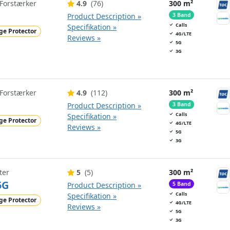
Forstærker
4.9
(76)
300 m²
Product Description »
3 Band
Calls
Specifikation »
ge Protector
4G/LTE
Reviews »
5G
3G
Forstærker
4.9
(112)
300 m²
Product Description »
3 Band
Calls
Specifikation »
ge Protector
4G/LTE
Reviews »
5G
3G
ter
5
(5)
300 m²
5G
Product Description »
5 Band
Calls
Specifikation »
ge Protector
4G/LTE
Reviews »
5G
3G