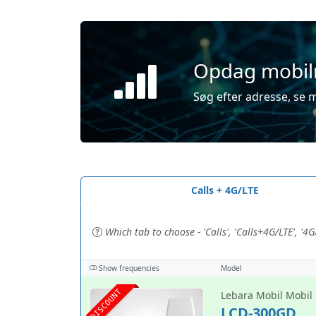
Opdag mobilm
Søg efter adresse, se m
Calls + 4G/LTE
Which tab to choose - 'Calls', 'Calls+4G/LTE', '4G/
Show frequencies
Model
DISCOUNT
Lebara Mobil Mobil 
LCD-300GD