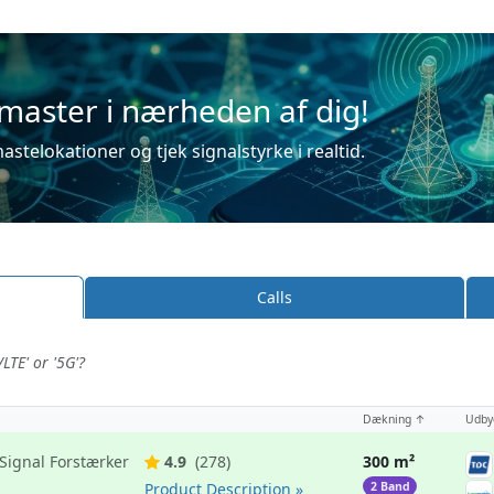
aster i nærheden af dig!
astelokationer og tjek signalstyrke i realtid.
Calls
LTE' or '5G'?
Dækning ↑
Udby
Signal Forstærker
4.9
(278)
300 m²
Product Description »
2 Band