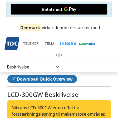
I
Denmark
virker denne forstærker med:
Download Quick Overview
LCD-300GW Beskrivelse
Nikrans LCD-300GW er en effektiv
forstærkningsløsning til mellemstore områder,