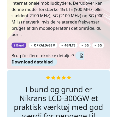
internationale mobiludbydere. Derudover kan
denne model forstærke 4G LTE (900 MHz, eller
sjældent 2100 MHz), 5G (2100 MHz) og 3G (900
MHz) netværk, hvis de relaterede frekvenser
bruges af din mobiloperatør i det område, du
bor i.
‌
2 Bånd
OPKALD/GSM
4G/LTE
5G
3G
Brug for flere tekniske detaljer?
Download datablad
I bund og grund er
Nikrans LCD-300GW et
praktisk værktøj med god
værdi for pengene til