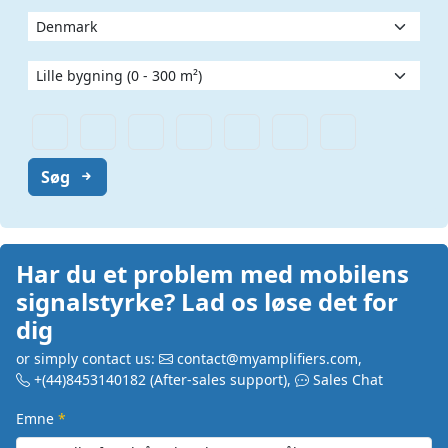
Søg
Har du et problem med mobilens
signalstyrke? Lad os løse det for
dig
or simply contact us:
contact@myamplifiers.com
,
+(44)8453140182
(After-sales support)
,
Sales Chat
Emne
*