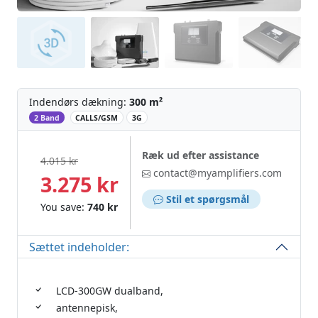
Indendørs dækning:
300 m²
‌
2 Band
CALLS/GSM
3G
Ræk ud efter assistance
4.015 kr
contact@myamplifiers.com
3.275 kr
Stil et spørgsmål
You save:
740 kr
Sættet indeholder:
LCD-300GW dualband,
antennepisk,