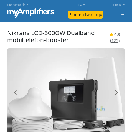
Denmark
DA
DKK
Find en løsning»
Nikrans LCD-300GW Dualband
4.9
mobiltelefon-booster
(
122
)