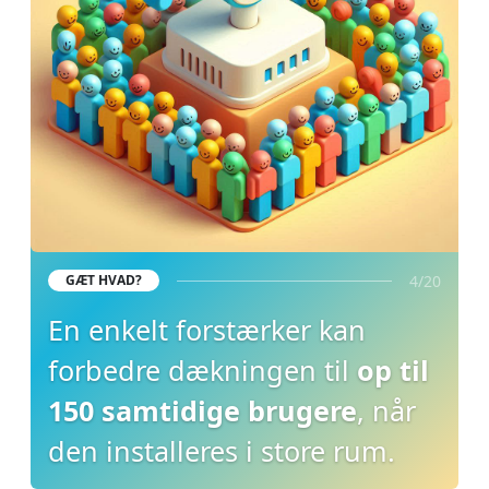
4/20
GÆT HVAD?
En enkelt forstærker kan
forbedre dækningen til
op til
150 samtidige brugere
, når
den installeres i store rum.