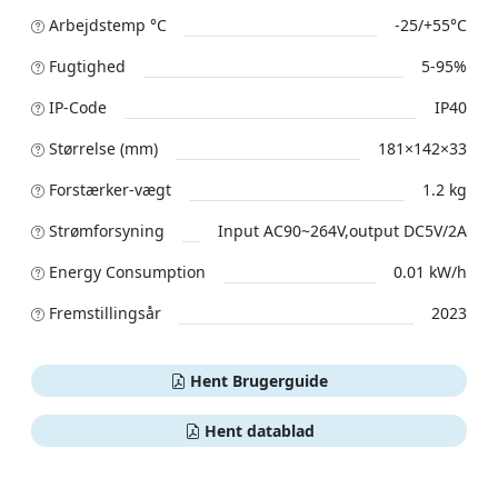
Arbejdstemp °C
-25/+55°C
Fugtighed
5-95%
IP-Code
IP40
Størrelse (mm)
181×142×33
Forstærker-vægt
1.2 kg
Strømforsyning
Input AC90~264V,output DC5V/2A
Energy Consumption
0.01 kW/h
Fremstillingsår
2023
Hent Brugerguide
Hent datablad