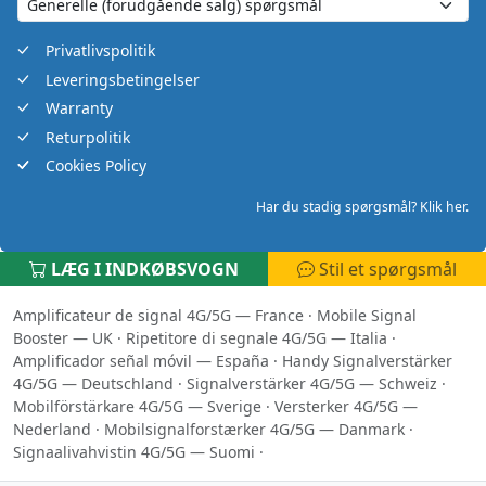
Privatlivspolitik
Leveringsbetingelser
Warranty
Returpolitik
Cookies Policy
Har du stadig spørgsmål? Klik her.
LÆG I INDKØBSVOGN
Stil et spørgsmål
Amplificateur de signal 4G/5G — France
·
Mobile Signal
Booster — UK
·
Ripetitore di segnale 4G/5G — Italia
·
Amplificador señal móvil — España
·
Handy Signalverstärker
4G/5G — Deutschland
·
Signalverstärker 4G/5G — Schweiz
·
Mobilförstärkare 4G/5G — Sverige
·
Versterker 4G/5G —
Nederland
·
Mobilsignalforstærker 4G/5G — Danmark
·
Signaalivahvistin 4G/5G — Suomi
·