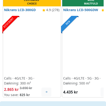
CUSTOMERS'
MERE
CHOICE
MAGTFULD
Nikrans LCD-300GD
4.9 (278)
Nikrans LCD-500GDW
4
DISCOUNT
NEW
Calls
·
4G/LTE
·
3G
·
Calls
·
4G/LTE
·
5G
·
3G
·
Dækning: 300 m²
Dækning: 500 m²
3.690 kr
2.865 kr
4.435 kr
You save:
825 kr