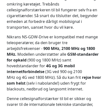
omkring køretøjet. Trebånds
cellesignalforstærkeren til bil fungerer selv fra en
cigarettænder. Så snart du tilslutter det, begynder
enheden at forbedre dårligt mobilsignal i
transporten, uanset hvor du vil køre.
Nikrans NS-GDW-Drive er kompatibel med mange
teleoperatører, da den bruger tre
arbejdsfrekvenser -
900 MHz, 2100 MHz og 1800
MHz.
Modellen understøtter alle
GSM-standarder
for opkald
(900 og 1800 MHz) samt
hovedstandarder for
4G og 3G mobil
internetforbindelse
(3G ved 900 og 2100
MHz og 4G ved 1800 MHz). Så du kan frit
rejse hvor
som helst
(selv i nabolande!) uden frygt for
blackouts, nedbrud og langsomt internet.
Denne cellesignalforstærker til bil er sikker og
svarer til de internationale tekniske standarder,