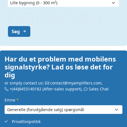
Søg
Har du et problem med mobilens
signalstyrke? Lad os løse det for
dig
or simply contact us:
contact@myamplifiers.com
,
+(44)8453140182
(After-sales support)
,
Sales Chat
Emne
*
Privatlivspolitik