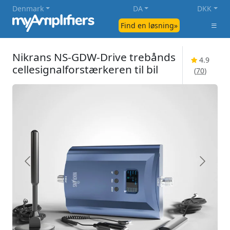
Denmark
DA
DKK
Find en løsning»
Nikrans NS-GDW-Drive trebånds
4.9
cellesignalforstærkeren til bil
(
70
)