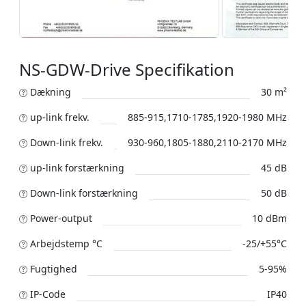
NS-GDW-Drive Specifikation
Dækning
30 m²
up-link frekv.
885-915,1710-1785,1920-1980 MHz
Down-link frekv.
930-960,1805-1880,2110-2170 MHz
up-link forstærkning
45 dB
Down-link forstærkning
50 dB
Power-output
10 dBm
Arbejdstemp °C
-25/+55°C
Fugtighed
5-95%
IP-Code
IP40