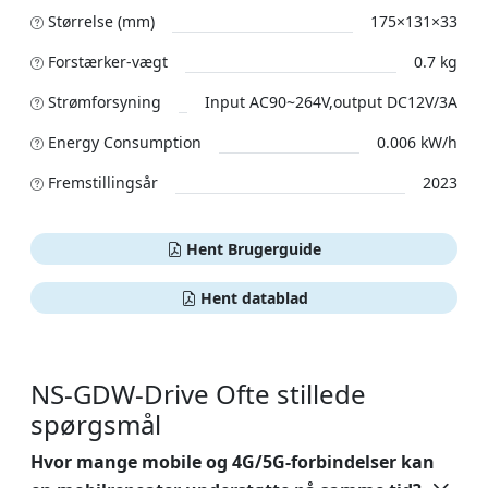
Størrelse (mm)
175×131×33
Forstærker-vægt
0.7 kg
Strømforsyning
Input AC90~264V,output DC12V/3A
Energy Consumption
0.006 kW/h
Fremstillingsår
2023
Hent Brugerguide
Hent datablad
NS-GDW-Drive Ofte stillede
spørgsmål
Hvor mange mobile og 4G/5G-forbindelser kan