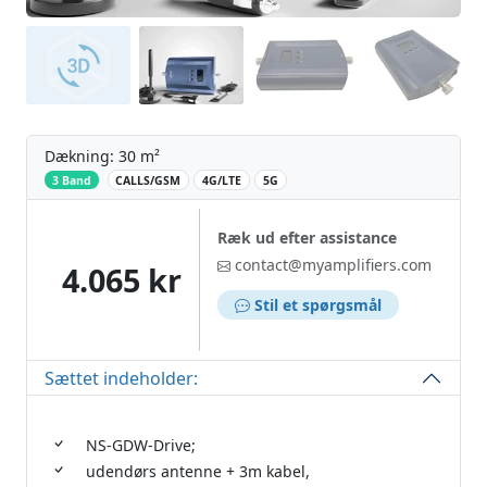
Dækning: 30 m²
‌
3 Band
CALLS/GSM
4G/LTE
5G
Ræk ud efter assistance
contact@myamplifiers.com
4.065 kr
Stil et spørgsmål
Sættet indeholder:
NS-GDW-Drive;
udendørs antenne + 3m kabel,