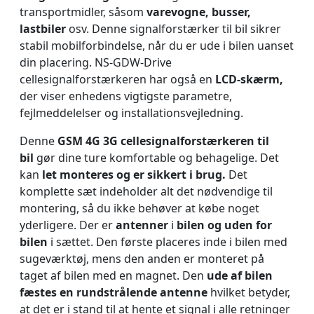
transportmidler, såsom
varevogne, busser,
lastbiler
osv. Denne signalforstærker til bil sikrer
stabil mobilforbindelse, når du er ude i bilen uanset
din placering. NS-GDW-Drive
cellesignalforstærkeren har også en
LCD-skærm,
der
viser enhedens vigtigste parametre,
fejlmeddelelser og installationsvejledning.
Denne
GSM 4G 3G cellesignalforstærkeren til
bil
gør dine ture komfortable og behagelige. Det
kan
let monteres og er sikkert i brug.
Det
komplette sæt indeholder alt det nødvendige til
montering, så du ikke behøver at købe noget
yderligere. Der er
antenner
i
bilen og uden for
bilen
i sættet. Den første placeres inde i bilen med
sugeværktøj, mens den anden er monteret på
taget af bilen med en magnet. Den
ude af bilen
fæstes en rundstrålende antenne
hvilket betyder,
at det er i stand til at hente et signal i alle retninger