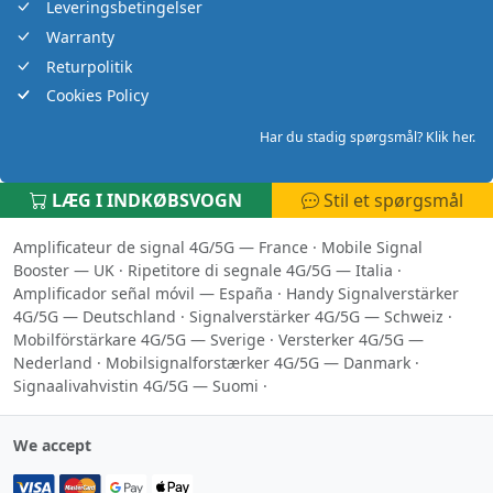
Leveringsbetingelser
Warranty
Returpolitik
Cookies Policy
Har du stadig spørgsmål? Klik her.
LÆG I INDKØBSVOGN
Stil et spørgsmål
Amplificateur de signal 4G/5G — France
·
Mobile Signal
Booster — UK
·
Ripetitore di segnale 4G/5G — Italia
·
Amplificador señal móvil — España
·
Handy Signalverstärker
4G/5G — Deutschland
·
Signalverstärker 4G/5G — Schweiz
·
Mobilförstärkare 4G/5G — Sverige
·
Versterker 4G/5G —
Nederland
·
Mobilsignalforstærker 4G/5G — Danmark
·
Signaalivahvistin 4G/5G — Suomi
·
We accept