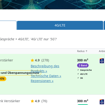
4G/LTE
espräche + 4G/LTE', '4G/ LTE' nur '5G'?
Radius ↑
Anbie
rstärker
4.9
(278)
300 m²
Beschreibung des
2 Band
Gespräche
Produkts »
z-und Überspannungsschutz
4G/LTE
Technische Daten »
3G
DEN
Rezensionen »
nk Verstärker
4.9
(76)
300 m²