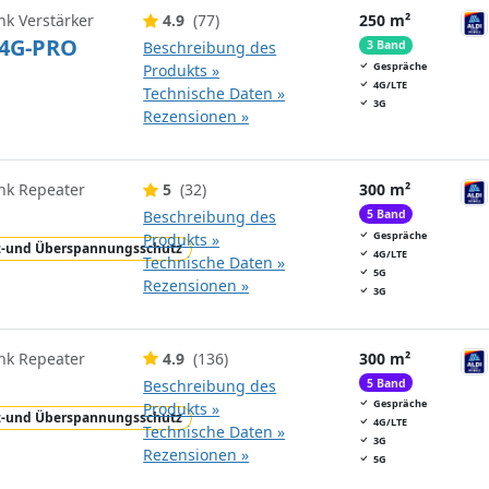
nk Verstärker
4.9
(77)
250 m²
4G-PRO
Beschreibung des
3 Band
Gespräche
Produkts »
4G/LTE
Technische Daten »
3G
Rezensionen »
nk Repeater
5
(32)
300 m²
Beschreibung des
5 Band
Gespräche
Produkts »
z-und Überspannungsschutz
4G/LTE
Technische Daten »
5G
Rezensionen »
3G
nk Repeater
4.9
(136)
300 m²
Beschreibung des
5 Band
Gespräche
Produkts »
z-und Überspannungsschutz
4G/LTE
Technische Daten »
3G
Rezensionen »
5G