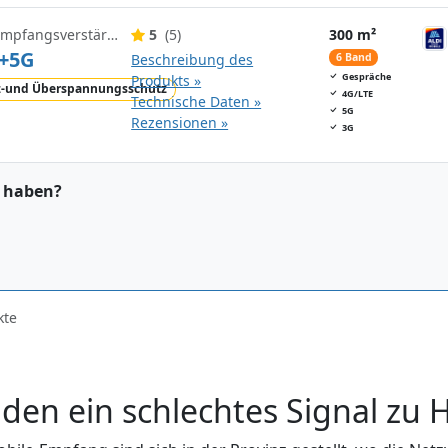
Aldi Mobile Handy Empfangsverstärker
5
(5)
300 m²
+5G
Beschreibung des
6 Band
Gespräche
Produkts »
z-und Überspannungsschutz
4G/LTE
Technische Daten »
5G
Rezensionen »
3G
t haben?
kte
en ein schlechtes Signal zu 