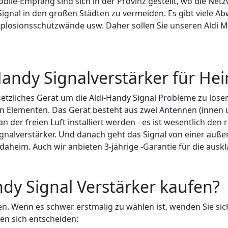
ile-Empfang sind sich in der Provinz gestellt, wo die Net
 Signal in den großen Städten zu vermeiden. Es gibt viele 
losionsschutzwände usw. Daher sollen Sie unseren Aldi Mo
Handy Signalverstärker für He
setzliches Gerät um die Aldi-Handy Signal Probleme zu lösen
hen Elementen. Das Gerät besteht aus zwei Antennen (innen
 der freien Luft installiert werden - es ist wesentlich den
Signalverstärker. Und danach geht das Signal von einer au
n daheim. Auch wir anbieten 3-jährige -Garantie für die a
dy Signal Verstärker kaufen?
 Wenn es schwer erstmalig zu wählen ist, wenden Sie sich
sen sich entscheiden: