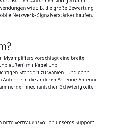
zwerk-Betrieb -Antennen sind getrennt.
Abwendungen wie z.B. die große Bewertung
bile Netzwerk- Signalverstärker kaufen,
im?
. Myamplifiers vorschlägt eine breite
 und außen) mit Kabel und
 richtigen Standort zu wählen– und dann
ßen Antenne in die anderen Antenne-Antenne
usklammerden mechanischen Schwierigkeiten.
 bitte vertrauensvoll an unseres Support