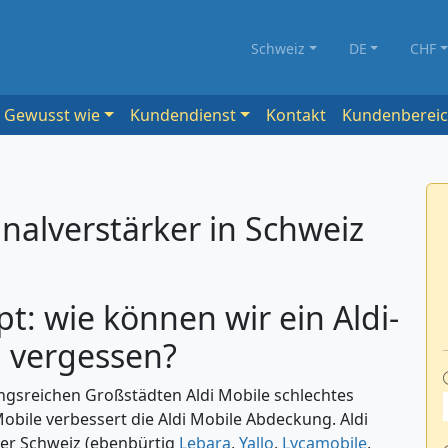
Schweiz
DE
CHF
Gewusst wie
Kundendienst
Kontakt
Kundenberei
gnalverstärker in Schweiz
t: wie können wir ein Aldi-
 vergessen?
gsreichen Großstädten Aldi Mobile schlechtes
Mobile verbessert die Aldi Mobile Abdeckung. Aldi
 der Schweiz (ebenbürtig
Lebara
,
Yallo
,
Lycamobile
,