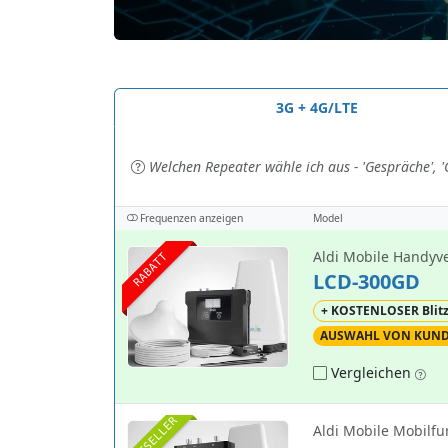
3G + 4G/LTE
Welchen Repeater wähle ich aus - 'Gespräche', 'G
Frequenzen anzeigen
Model
Aldi Mobile Handyve
RABATT
LCD-300GD
+ KOSTENLOSER Blit
AUSWAHL VON KUN
Vergleichen
BESTSELLER
Aldi Mobile Mobilfu