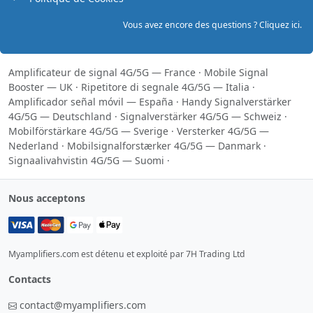
Vous avez encore des questions ? Cliquez ici.
Amplificateur de signal 4G/5G — France
·
Mobile Signal
Booster — UK
·
Ripetitore di segnale 4G/5G — Italia
·
Amplificador señal móvil — España
·
Handy Signalverstärker
4G/5G — Deutschland
·
Signalverstärker 4G/5G — Schweiz
·
Mobilförstärkare 4G/5G — Sverige
·
Versterker 4G/5G —
Nederland
·
Mobilsignalforstærker 4G/5G — Danmark
·
Signaalivahvistin 4G/5G — Suomi
·
Nous acceptons
Myamplifiers.com est détenu et exploité par 7H Trading Ltd
Contacts
contact@myamplifiers.com