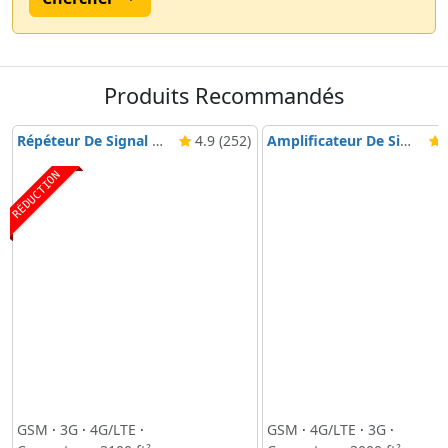
Produits Recommandés
Répéteur De Signal Nikrans BD-3000 5G & 4G
4.9 (252)
Amplificateur De Signal Mobile Nikrans NS-3000-Voice, 3G & 4G
4
RÉDUCTION
GSM
·
3G
·
4G/LTE
·
GSM
·
4G/LTE
·
3G
·