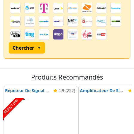
Chercher
Produits Recommandés
Répéteur De Signal Nikrans BD-3000 5G & 4G
4.9 (252)
Amplificateur De Signal Mobile Nikrans NS-3000-Voice, 3G & 4G
4
RÉDUCTION