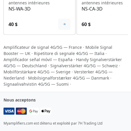
antennes intérieures
antennes intérieures
NS-WA-3D
NS-CA-3D
40 $
60 $
Amplificateur de signal 4G/5G — France
·
Mobile Signal
Booster — UK
·
Ripetitore di segnale 4G/5G — Italia
·
Amplificador señal móvil — España
·
Handy Signalverstärker
4G/5G — Deutschland
·
Signalverstärker 4G/5G — Schweiz
·
Mobilförstärkare 4G/5G — Sverige
·
Versterker 4G/5G —
Nederland
·
Mobilsignalforstærker 4G/5G — Danmark
·
Signaalivahvistin 4G/5G — Suomi
·
Nous acceptons
Myamplifiers.com est détenu et exploité par 7H Trading Ltd