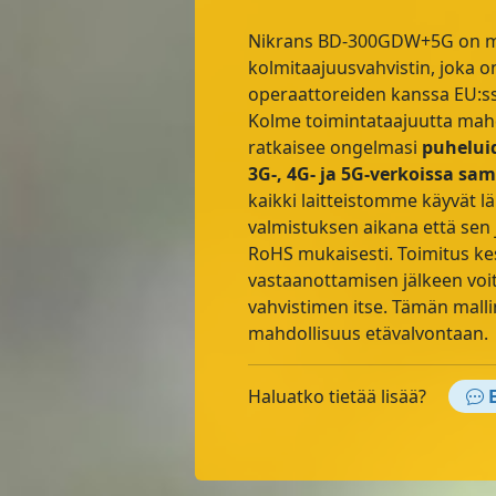
Nikrans BD-300GDW+5G on 
kolmitaajuusvahvistin, joka 
operaattoreiden kanssa EU:ssa
Kolme toimintataajuutta mahdo
ratkaisee ongelmasi
puhelui
3G-, 4G- ja 5G-verkoissa sa
kaikki laitteistomme käyvät lä
valmistuksen aikana että sen 
RoHS mukaisesti. Toimitus kes
vastaanottamisen jälkeen voit
vahvistimen itse. Tämän malli
mahdollisuus etävalvontaan.
Haluatko tietää lisää?
E