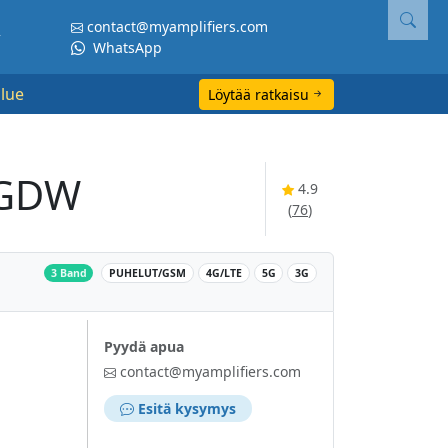
contact@myamplifiers.com
WhatsApp
lue
Löytää ratkaisu
00GDW
4.9
(
76
)
‌
3 Band
PUHELUT/GSM
4G/LTE
5G
3G
Pyydä apua
contact@myamplifiers.com
Esitä kysymys