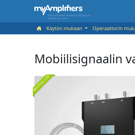
TEHOSTAMME MOBIILISIGNAALIA
VUODESTA 2001
Käytön mukaan
Operaattorin mu
Mobiilisignaalin 
BESTSELLER