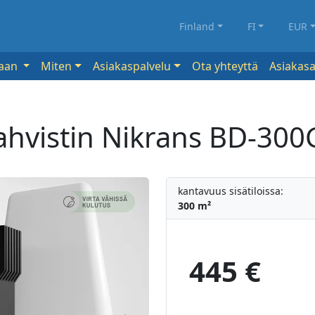
Finland
FI
EUR
kaan
Miten
Asiakaspalvelu
Ota yhteyttä
Asiakasa
vahvistin Nikrans BD-3
kantavuus sisätiloissa:
300 m²
445 €