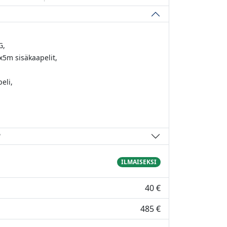
G,
x5m sisäkaapelit,
eli,
?
ILMAISEKSI
d
40 €
485 €