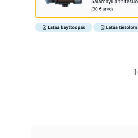
Salamaylijännitesu
(30 € arvo)
Lataa käyttöopas
Lataa tietolom
T