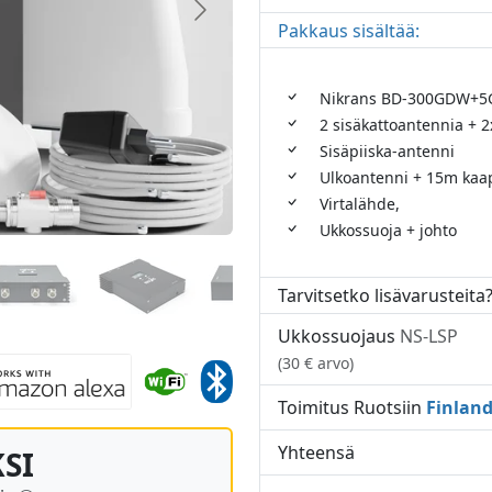
Pakkaus sisältää:
Nikrans BD-300GDW+5
2 sisäkattoantennia + 2
Sisäpiiska-antenni
Ulkoantenni + 15m kaap
Virtalähde,
Ukkossuoja + johto
Tarvitsetko lisävarusteita
Ukkossuojaus
NS-LSP
(30 € arvo)
Toimitus Ruotsiin
Finlan
Yhteensä
KSI