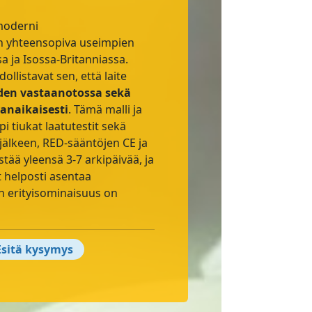
moderni
on yhteensopiva useimpien
 ja Isossa-Britanniassa.
llistavat sen, että laite
den vastaanotossa sekä
manaikaisesti
. Tämä malli ja
pi tiukat laatutestit sekä
jälkeen, RED-sääntöjen CE ja
tää yleensä 3-7 arkipäivää, ja
 helposti asentaa
n erityisominaisuus on
sitä kysymys