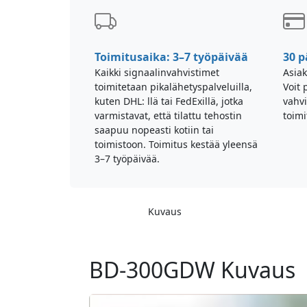
Toimitusaika: 3–7 työpäivää
30 p
Kaikki signaalinvahvistimet
Asiak
toimitetaan pikalähetyspalveluilla,
Voit 
kuten DHL: llä tai FedExillä, jotka
vahv
varmistavat, että tilattu tehostin
toimi
saapuu nopeasti kotiin tai
toimistoon. Toimitus kestää yleensä
3–7 työpäivää.
Kuvaus
BD-300GDW Kuvaus