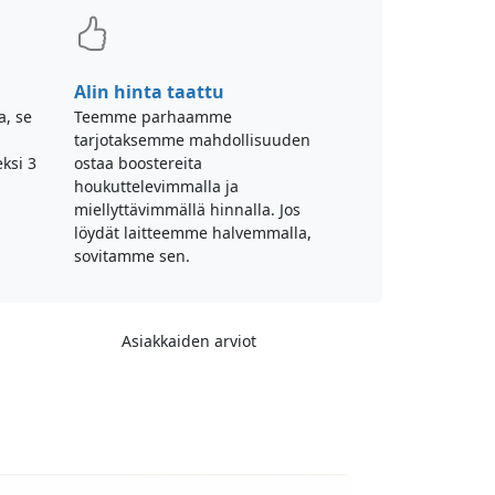
Alin hinta taattu
a, se
Teemme parhaamme
tarjotaksemme mahdollisuuden
ksi 3
ostaa boostereita
houkuttelevimmalla ja
miellyttävimmällä hinnalla. Jos
löydät laitteemme halvemmalla,
sovitamme sen.
Asiakkaiden arviot