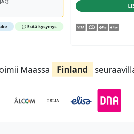
oja
LI
ake
Esitä kysymys
oimii Maassa
Finland
seuraavill