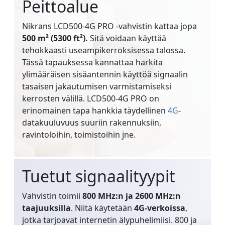
Peittoalue
Nikrans LCD500-4G PRO -vahvistin kattaa jopa
500 m² (5300 ft²).
Sitä voidaan käyttää
tehokkaasti useampikerroksisessa talossa.
Tässä tapauksessa kannattaa harkita
ylimääräisen sisäantennin käyttöä signaalin
tasaisen jakautumisen varmistamiseksi
kerrosten välillä. LCD500-4G PRO on
erinomainen tapa hankkia täydellinen
4G
-
datakuuluvuus suuriin rakennuksiin,
ravintoloihin, toimistoihin jne.
Tuetut signaalityypit
Vahvistin toimii
800 MHz:n ja 2600 MHz:n
taajuuksilla
. Niitä käytetään
4G-verkoissa
,
jotka tarjoavat internetin älypuhelimiisi. 800 ja