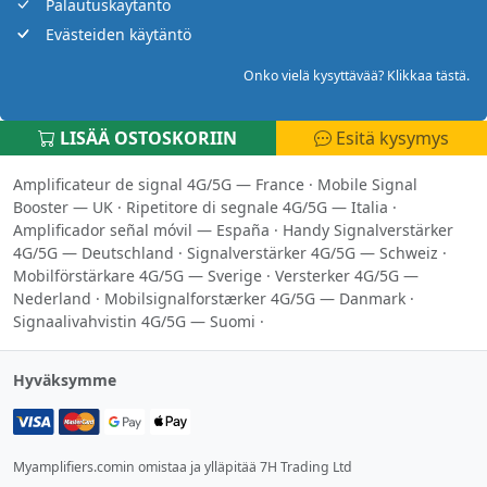
Palautuskäytäntö
Evästeiden käytäntö
Onko vielä kysyttävää? Klikkaa tästä.
LISÄÄ OSTOSKORIIN
Esitä kysymys
Amplificateur de signal 4G/5G — France
·
Mobile Signal
Booster — UK
·
Ripetitore di segnale 4G/5G — Italia
·
Amplificador señal móvil — España
·
Handy Signalverstärker
4G/5G — Deutschland
·
Signalverstärker 4G/5G — Schweiz
·
Mobilförstärkare 4G/5G — Sverige
·
Versterker 4G/5G —
Nederland
·
Mobilsignalforstærker 4G/5G — Danmark
·
Signaalivahvistin 4G/5G — Suomi
·
Hyväksymme
Myamplifiers.comin omistaa ja ylläpitää 7H Trading Ltd