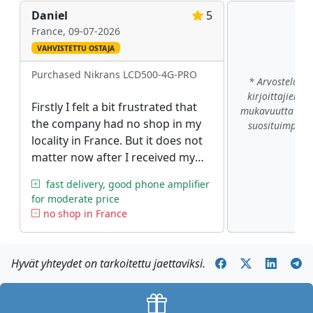
Daniel
5
France,
09-07-2026
VAHVISTETTU OSTAJA
Purchased Nikrans LCD500-4G-PRO
* Arvostelut on
kirjoittajien äi
Firstly I felt a bit frustrated that
mukavuutta var
the company had no shop in my
suosituimpiin e
locality in France. But it does not
Näy
matter now after I received my
order. Talking about the booster I
fast delivery, good phone amplifier
cannot say anything negative -
for moderate price
good performance, easy
no shop in France
installation, nice price.
Hyvät yhteydet on tarkoitettu jaettaviksi.