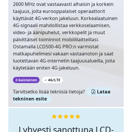
2600 MHz ovat vastaavasti alhaisin ja korkein
taajuus, joita eurooppalaiset operaattorit
käyttävät 4G-verkon jakeluun. Korkealaatuinen
4G-signaali mahdollistaa verkkoselaamisen,
video- ja äänipuhelut, verkkopelit ja muut
päivittäiset toiminnot mobiililaitteillasi.
Ostamalla LCD500-4G PRO:n varmistat
matkapuhelimesi vakaan vastaanoton ja saat
luotettavan 4G-internetin taajuusalueilla, joita
käytetään eniten 4G-jakeluun.
‌
2-kaistainen
4G/LTE
Tarvitsetko lisää teknisiä tietoja?
Lataa
tekninen esite
Lyhyesti sanottuna LCD-