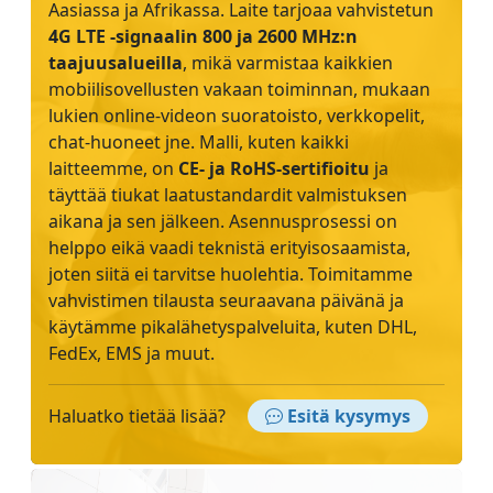
Aasiassa ja Afrikassa. Laite tarjoaa vahvistetun
4G LTE -signaalin 800 ja 2600 MHz:n
taajuusalueilla
, mikä varmistaa kaikkien
mobiilisovellusten vakaan toiminnan, mukaan
lukien online-videon suoratoisto, verkkopelit,
chat-huoneet jne. Malli, kuten kaikki
laitteemme, on
CE- ja RoHS-sertifioitu
ja
täyttää tiukat laatustandardit valmistuksen
aikana ja sen jälkeen. Asennusprosessi on
helppo eikä vaadi teknistä erityisosaamista,
joten siitä ei tarvitse huolehtia. Toimitamme
vahvistimen tilausta seuraavana päivänä ja
käytämme pikalähetyspalveluita, kuten DHL,
FedEx, EMS ja muut.
Haluatko tietää lisää?
Esitä kysymys