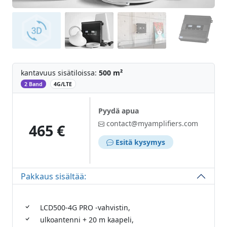
kantavuus sisätiloissa:
500 m²
‌
2 Band
4G/LTE
Pyydä apua
contact@myamplifiers.com
465 €
Esitä kysymys
Pakkaus sisältää:
LCD500-4G PRO -vahvistin,
ulkoantenni + 20 m kaapeli,