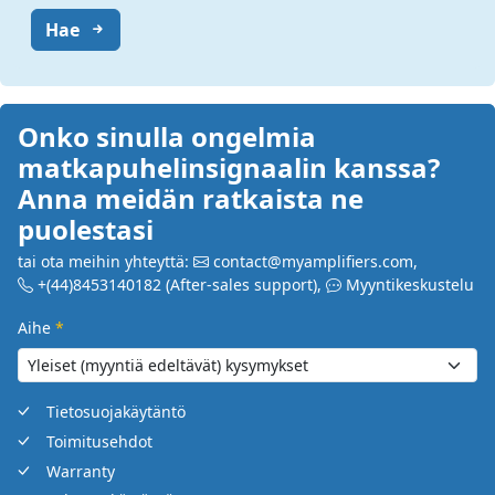
Hae
Onko sinulla ongelmia
matkapuhelinsignaalin kanssa?
Anna meidän ratkaista ne
puolestasi
tai ota meihin yhteyttä:
contact@myamplifiers.com
,
+(44)8453140182
(After-sales support)
,
Myyntikeskustelu
Aihe
*
Tietosuojakäytäntö
Toimitusehdot
Warranty