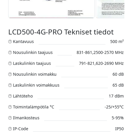
LCD500-4G-PRO Tekniset tiedot
Kantavuus
500 m²
Nousulinkin taajuus
831-861,2500-2570 MHz
Laskulinkin taajuus
791-821,620-2690 MHz
Nousulinkin voimakku
60 dB
Laskulinkin voimakkuus
65 dB
Lähtöteho
17 dBm
Toimintalämpötila °C
-25/+55°C
Ilmankosteus
5-95%
IP-Code
IP50