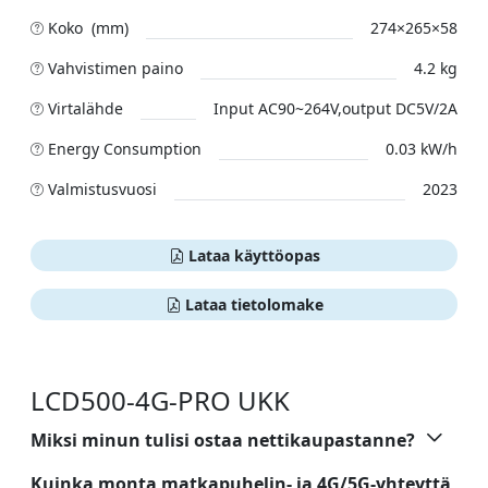
Koko (mm)
274×265×58
Vahvistimen paino
4.2 kg
Virtalähde
Input AC90~264V,output DC5V/2A
Energy Consumption
0.03 kW/h
Valmistusvuosi
2023
Lataa käyttöopas
Lataa tietolomake
LCD500-4G-PRO UKK
Miksi minun tulisi ostaa nettikaupastanne?
Kuinka monta matkapuhelin- ja 4G/5G-yhteyttä