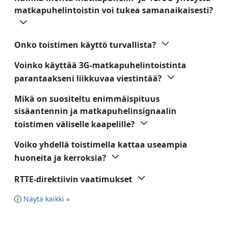
matkapuhelintoistin voi tukea samanaikaisesti?
Onko toistimen käyttö turvallista?
Voinko käyttää 3G-matkapuhelintoistinta
parantaakseni liikkuvaa viestintää?
Mikä on suositeltu enimmäispituus
sisäantennin ja matkapuhelinsignaalin
toistimen väliselle kaapelille?
Voiko yhdellä toistimella kattaa useampia
huoneita ja kerroksia?
RTTE-direktiivin vaatimukset
Näytä kaikki »