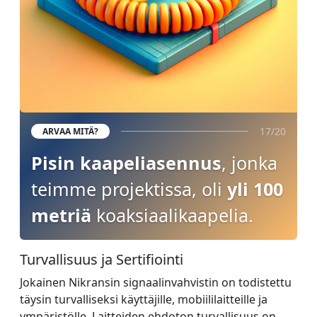
17/20
ARVAA MITÄ?
Pisin kaapeliasennus
, jonka
teimme projektissa, oli
yli 100
metriä
koaksiaalikaapelia.
Turvallisuus ja Sertifiointi
Jokainen Nikransin signaalinvahvistin on todistettu
täysin turvalliseksi käyttäjille, mobiililaitteille ja
ympäristölle. Laitteiden ehdoton turvallisuus on