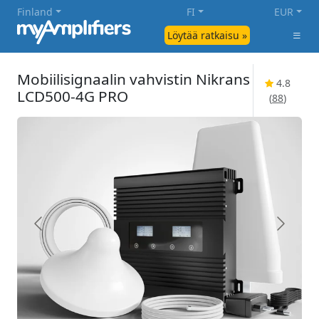
Finland
FI
EUR
Löytää ratkaisu »
Mobiilisignaalin vahvistin Nikrans
4.8
LCD500-4G PRO
(
88
)