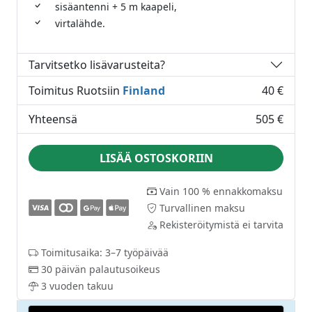
sisäantenni + 5 m kaapeli,
virtalähde.
Tarvitsetko lisävarusteita?
Toimitus Ruotsiin
Finland
40 €
Yhteensä
505 €
LISÄÄ OSTOSKORIIN
Vain 100 % ennakkomaksu
Turvallinen maksu
Rekisteröitymistä ei tarvita
Toimitusaika: 3–7 työpäivää
30 päivän palautusoikeus
3 vuoden takuu