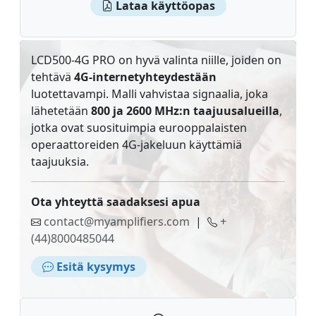
Lataa käyttöopas
LCD500-4G PRO on hyvä valinta niille, joiden on
tehtävä
4G-internetyhteydestään
luotettavampi. Malli vahvistaa signaalia, joka
lähetetään
800 ja 2600 MHz:n taajuusalueilla
,
jotka ovat suosituimpia eurooppalaisten
operaattoreiden 4G-jakeluun käyttämiä
taajuuksia.
Ota yhteyttä saadaksesi apua
contact@myamplifiers.com
|
+
(44)8000485044
Esitä kysymys