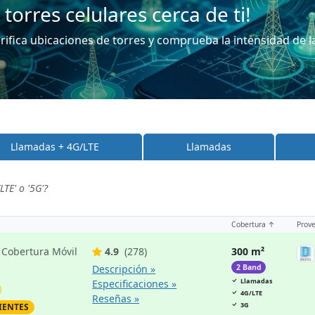
torres celulares cerca de ti!
rifica ubicaciones de torres y comprueba la intensidad de l
Llamadas + 4G/LTE
Llamadas
TE' o '5G'?
Cobertura ↑
Prov
r Cobertura Móvil
4.9
(278)
300 m²
Descripción »
2 Band
Llamadas
Especificaciones »
4G/LTE
Reseñas »
3G
IENTES