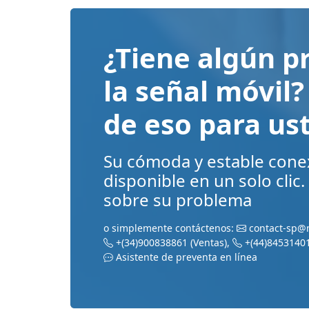
¿Tiene algún p
la señal móvil
de eso para us
Su cómoda y estable cone
disponible en un solo clic
sobre su problema
o simplemente contáctenos:
contact-sp@
+(34)900838861
(Ventas)
,
+(44)8453140
Asistente de preventa en línea