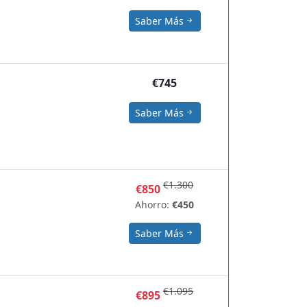
Saber Más
€745
Saber Más
€1.300
€850
Ahorro:
€450
Saber Más
€1.095
€895