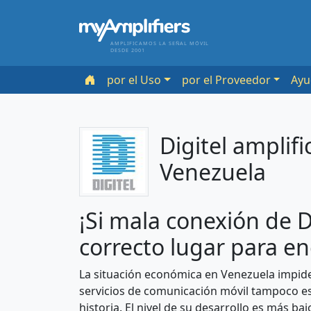
AMPLIFICAMOS LA SEÑAL MÓVIL
DESDE 2001
por el Uso
por el Proveedor
Ayu
Digitel amplif
Venezuela
¡Si mala conexión de D
correcto lugar para en
La situación económica en Venezuela impide 
servicios de comunicación móvil tampoco es
historia. El nivel de su desarrollo es más b