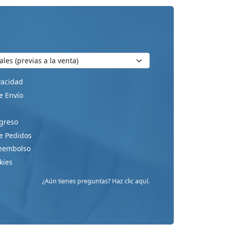
ivacidad
e Envío
greso
e Pedidos
Reembolso
kies
¿Aún tienes preguntas? Haz clic aquí.