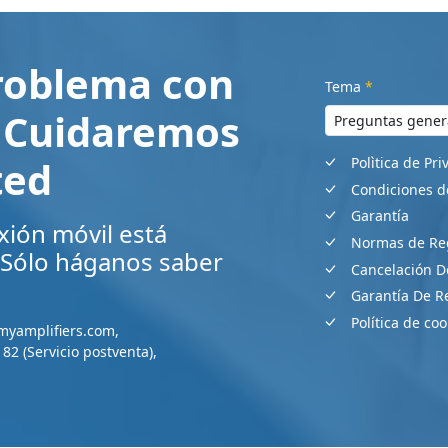
roblema con
Tema
*
? Cuidaremos
ted
Polìtica de Pr
Condiciones d
Garantía
xión móvil está
Normas de Re
. Sólo háganos saber
Cancelación D
Garantía De 
Política de coo
myamplifiers.com
,
182
(Servicio postventa)
,