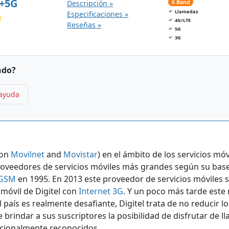
+5G
Descripción »
6 Band
Llamadas
Especificaciones »
4G/LTE
Reseñas »
5G
3G
ndo?
 ayuda
con
Movilnet
and
Movistar
) en el ámbito de los servicios móv
proveedores de servicios móviles más grandes según su base 
GSM
en 1995. En 2013 este proveedor de servicios móviles s
 móvil de Digitel con
Internet 3G
. Y un poco más tarde este
 país es realmente desafiante, Digitel trata de no reducir l
e brindar a sus suscriptores la posibilidad de disfrutar de 
acionalmente reconocidos.