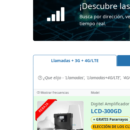
¡Descubre las 
Busca por dirección, ve
tiempo real.
Llamadas + 3G + 4G/LTE
¿Que elijo - 'Llamadas', 'Llamadas+4G/LTE', '4G/L
Mostrar frecuencias
Model
Digitel Amplificado
REBAJA
LCD-300GD
+ GRATIS Pararrayos
ELECCIÓN DE LOS CL