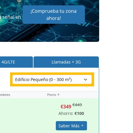
¡Comprueba tu zona
a señal en
ahora!
4G/LTE
Llamadas + 3G
eedores
Precio ↑
€449
€349
Ahorro:
€100
Saber Más