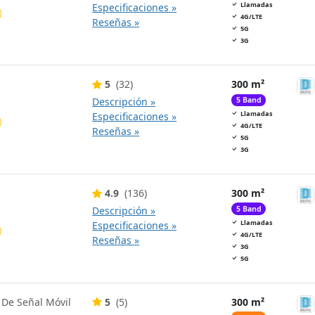
Llamadas
Especificaciones »
4G/LTE
Reseñas »
5G
3G
5
(32)
300 m²
Descripción »
5 Band
Llamadas
Especificaciones »
4G/LTE
Reseñas »
5G
3G
4.9
(136)
300 m²
Descripción »
5 Band
Llamadas
Especificaciones »
4G/LTE
Reseñas »
3G
5G
 De Señal Móvil
5
(5)
300 m²