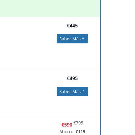
€445
Saber Más
€495
Saber Más
€705
€590
Ahorro:
€115