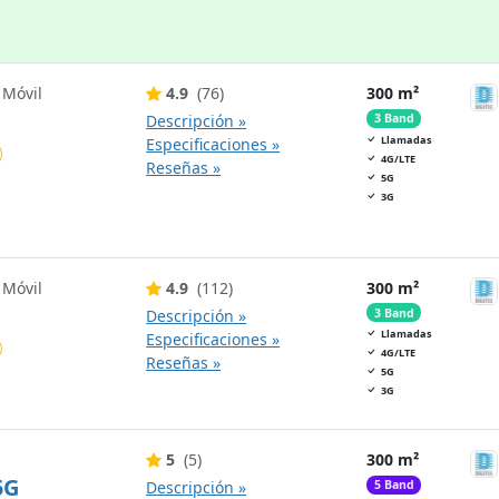
 Móvil
4.9
(76)
300 m²
Descripción »
3 Band
Llamadas
Especificaciones »
4G/LTE
Reseñas »
5G
3G
 Móvil
4.9
(112)
300 m²
Descripción »
3 Band
Llamadas
Especificaciones »
4G/LTE
Reseñas »
5G
3G
5
(5)
300 m²
5G
Descripción »
5 Band