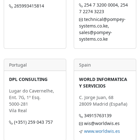
254 7 3200 0004, 254
265993415814
7 2274 3223
technical@pompey-
systems.co.ke,
sales@pompey-
systems.co.ke
Portugal
Spain
DPL CONSULTING
WORLD INFORMATICA
Y SERVICIOS
Lugar do Cavernelhe,
Ent. 7G, 1º Esq.
C. Jorge Juan, 68
5000-281
28009 Madrid (España)
Vila Real
34915763139
(+351) 259 043 757
wis@worldwis.es
www.worldwis.es