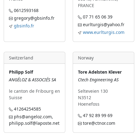
FRANCE
0612593168
07 71 65 06 39
gregory@gbsinfo.fr
eurlturgis@yahoo.fr
gbsinfo.fr
www.eurlturgis.com
Switzerland
Norway
Philipp Solf
Tore Adelsten Klever
ANGÉLOZ & ASSOCIÉS SA
Ctech Engineering AS
le canton de Fribourg en
Selteveien 130
Suisse
N3512
Hoenefoss
41264254585
47 92 89 99 69
phs@angeloz.com,
philipp.solf@laposte.net
tore@ctnor.com