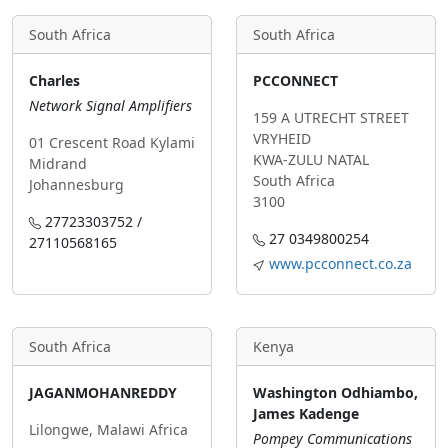
South Africa
South Africa
Charles
PCCONNECT
Network Signal Amplifiers
159 A UTRECHT STREET
VRYHEID
01 Crescent Road Kylami
KWA-ZULU NATAL
Midrand
South Africa
Johannesburg
3100
27723303752 /
27 0349800254
27110568165
www.pcconnect.co.za
South Africa
Kenya
JAGANMOHANREDDY
Washington Odhiambo,
James Kadenge
Lilongwe, Malawi Africa
Pompey Communications