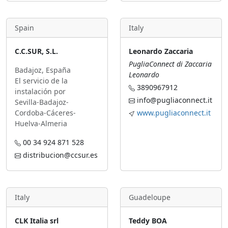
Spain
Italy
C.C.SUR, S.L.
Leonardo Zaccaria
PugliaConnect di Zaccaria
Badajoz, España
Leonardo
El servicio de la
3890967912
instalación por
info@pugliaconnect.it
Sevilla-Badajoz-
Cordoba-Cáceres-
www.pugliaconnect.it
Huelva-Almeria
00 34 924 871 528
distribucion@ccsur.es
Italy
Guadeloupe
CLK Italia srl
Teddy BOA