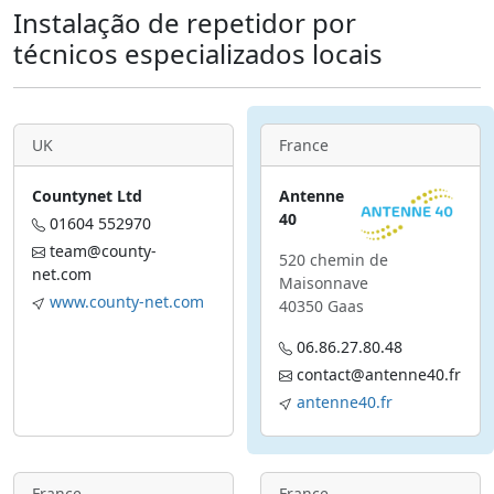
Instalação de repetidor por
técnicos especializados locais
UK
France
Countynet Ltd
Antenne
40
01604 552970
team@county-
520 chemin de
net.com
Maisonnave
www.county-net.com
40350 Gaas
06.86.27.80.48
contact@antenne40.fr
antenne40.fr
France
France