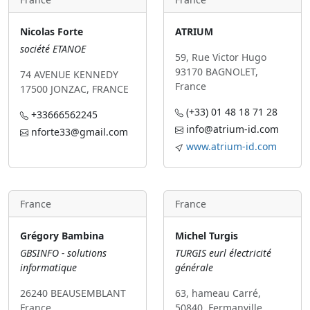
Nicolas Forte
ATRIUM
société ETANOE
59, Rue Victor Hugo
93170 BAGNOLET,
74 AVENUE KENNEDY
France
17500 JONZAC, FRANCE
(+33) 01 48 18 71 28
+33666562245
info@atrium-id.com
nforte33@gmail.com
www.atrium-id.com
France
France
Grégory Bambina
Michel Turgis
GBSINFO - solutions
TURGIS eurl électricité
informatique
générale
26240 BEAUSEMBLANT
63, hameau Carré,
France
50840, Fermanville,