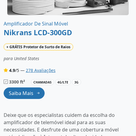
Amplificador De Sinal Móvel
Nikrans LCD-300GD
+
GRÁTIS
Protetor de Surto de Raios
para United States
4.9
/5 —
278 Avaliações
3300 ft²
CHAMADAS
4G/LTE
3G
Saiba Mais
Deixe que os especialistas cuidem da escolha do
amplificador de telemóvel ideal para as suas
necessidades. E desfrute de uma cobertura móvel