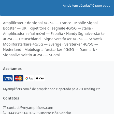
Ainda tem dúvidas? Clique aqui.
Amplificateur de signal 4G/5G — France
·
Mobile Signal
Booster — UK
·
Ripetitore di segnale 4G/5G — Italia
·
Amplificador señal móvil — España
·
Handy Signalverstärker
4G/5G — Deutschland
·
Signalverstärker 4G/5G — Schweiz
·
Mobilförstärkare 4G/5G — Sverige
·
Versterker 4G/5G —
Nederland
·
Mobilsignalforstærker 4G/5G — Danmark
·
Signaalivahvistin 4G/5G — Suomi
·
Aceitamos
Myamplifiers.com é de propriedade e operado pela 7H Trading Ltd
Contatos
contact@myamplifiers.com
+(44)8453140182
(Suporte pós-venda)