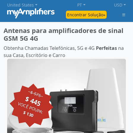
United States
PT
USD
Encontrar Solução»
Antenas para amplificadores de sinal
GSM 5G 4G
Obtenha Chamadas Telefónicas, 5G e 4G
Perfeitas
na
sua Casa, Escritório e Carro
$ 575
$ 445
VOCÊ POUPA:
$ 130