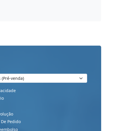
ivacidade
io
volução
 De Pedido
Reembolso