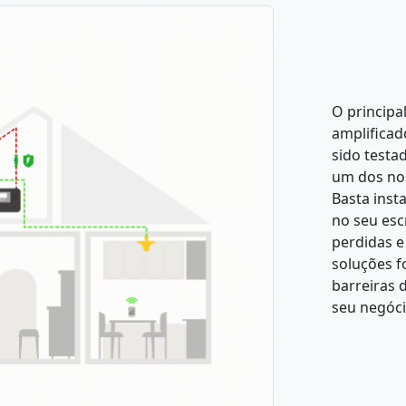
O principa
amplificad
sido testa
um dos nos
Basta inst
no seu esc
perdidas e 
soluções f
barreiras
seu negóci