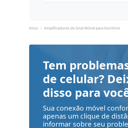
Início
Amplificadores de Sinal Móvel para Escritório
Tem problemas
de celular? De
disso para voc
Sua conexão móvel confort
apenas um clique de distâ
informar sobre seu probl