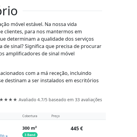
ório
ção móvel estável. Na nossa vida
 e clientes, para nos mantermos em
 que determinam a qualidade dos serviços
 de sinal? Significa que precisa de procurar
os amplificadores de sinal móvel
lacionados com a má receção, incluindo
e destinam a ser instalados em escritórios
★★★★ Avaliado
4.7/5
baseado em
33
avaliações
Cobertura
Preço
300 m²
445 €
to »
3 Band