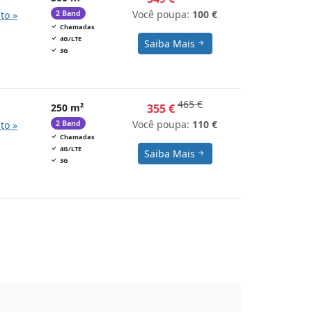
Você poupa:
100 €
to »
2 Band
Chamadas
4G/LTE
Saiba Mais
3G
465 €
250 m²
355 €
Você poupa:
110 €
to »
2 Band
Chamadas
4G/LTE
Saiba Mais
3G