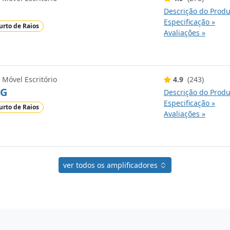
Descrição do Produ
Especificação »
urto de Raios
Avaliações »
 Móvel Escritório
4.9
(243)
4G
Descrição do Produ
Especificação »
urto de Raios
Avaliações »
ver todos os amplificadores