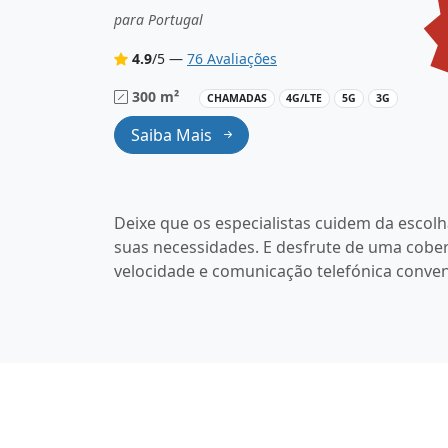
para Portugal
4.9
/5 —
76 Avaliações
300 m²
CHAMADAS
4G/LTE
5G
3G
Saiba Mais
Deixe que os especialistas cuidem da escolh
suas necessidades. E desfrute de uma cobert
velocidade e comunicação telefónica conven