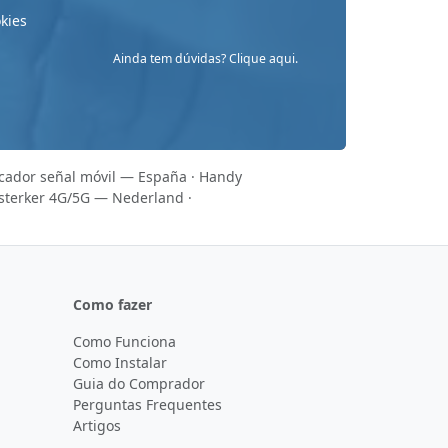
okies
Ainda tem dúvidas? Clique aqui.
icador señal móvil — España
·
Handy
sterker 4G/5G — Nederland
·
Como fazer
Como Funciona
Como Instalar
Guia do Comprador
Perguntas Frequentes
Artigos