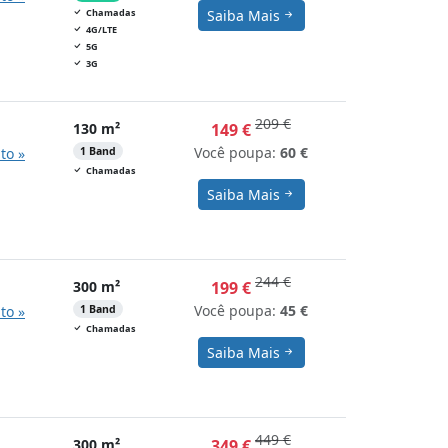
Chamadas
Saiba Mais
4G/LTE
5G
3G
209 €
130 m²
149 €
Você poupa:
60 €
to »
1 Band
Chamadas
Saiba Mais
244 €
300 m²
199 €
Você poupa:
45 €
to »
1 Band
Chamadas
Saiba Mais
449 €
300 m²
349 €