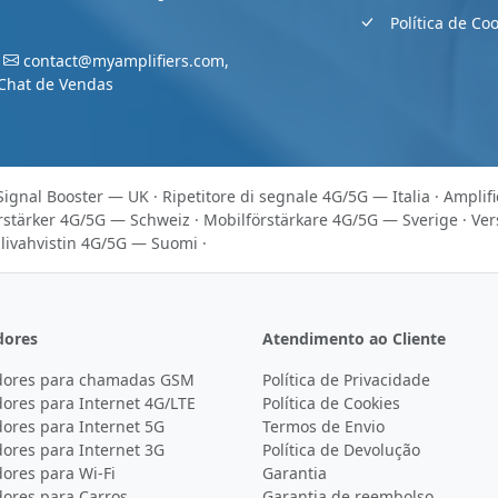
Política de Co
:
contact@myamplifiers.com
,
Chat de Vendas
Signal Booster — UK
·
Ripetitore di segnale 4G/5G — Italia
·
Amplif
rstärker 4G/5G — Schweiz
·
Mobilförstärkare 4G/5G — Sverige
·
Ver
livahvistin 4G/5G — Suomi
·
dores
Atendimento ao Cliente
dores para chamadas GSM
Política de Privacidade
dores para Internet 4G/LTE
Política de Cookies
dores para Internet 5G
Termos de Envio
dores para Internet 3G
Política de Devolução
ores para Wi-Fi
Garantia
dores para Carros
Garantia de reembolso