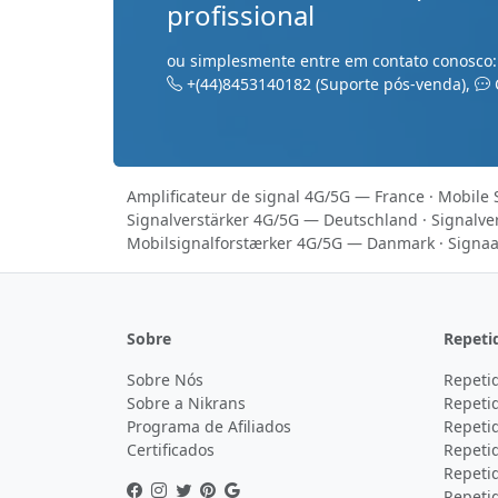
profissional
ou simplesmente entre em contato conosco
+(44)8453140182
(Suporte pós-venda)
,
Amplificateur de signal 4G/5G — France
·
Mobile 
Signalverstärker 4G/5G — Deutschland
·
Signalve
Mobilsignalforstærker 4G/5G — Danmark
·
Signaa
Sobre
Repeti
Sobre Nós
Repeti
Sobre a Nikrans
Repeti
Programa de Afiliados
Repeti
Certificados
Repeti
Repetid
Repeti