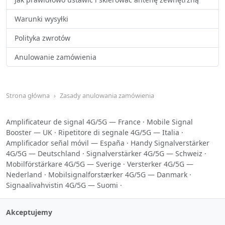
Warunki wysyłki
Polityka zwrotów
Anulowanie zamówienia
Strona główna
Zasady anulowania zamówienia
Amplificateur de signal 4G/5G — France
·
Mobile Signal
Booster — UK
·
Ripetitore di segnale 4G/5G — Italia
·
Amplificador señal móvil — España
·
Handy Signalverstärker
4G/5G — Deutschland
·
Signalverstärker 4G/5G — Schweiz
·
Mobilförstärkare 4G/5G — Sverige
·
Versterker 4G/5G —
Nederland
·
Mobilsignalforstærker 4G/5G — Danmark
·
Signaalivahvistin 4G/5G — Suomi
·
Akceptujemy