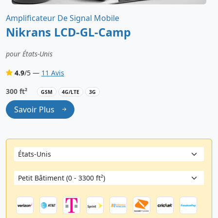
Amplificateur De Signal Mobile
Nikrans LCD-GL-Camp
pour États-Unis
4.9
/5 —
11 Avis
300 ft²
GSM
4G/LTE
3G
Savoir Plus