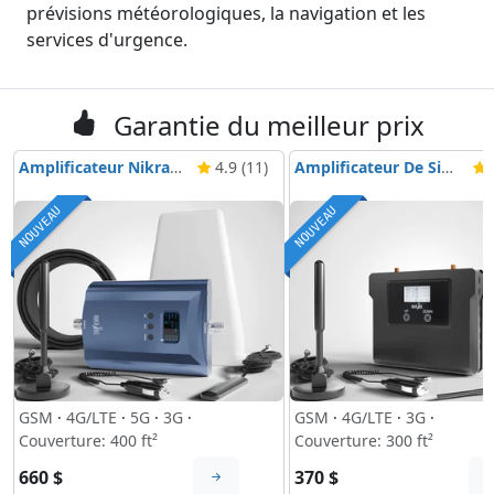
prévisions météorologiques, la navigation et les
services d'urgence.
Garantie du meilleur prix
Amplificateur Nikrans NS-GDW-Camp
4.9 (11)
Amplificateur De Signal Mobile Nikrans LCD-GL-Drive
5
NOUVEAU
NOUVEAU
GSM
·
4G/LTE
·
5G
·
3G
·
GSM
·
4G/LTE
·
3G
·
Couverture: 400 ft²
Couverture: 300 ft²
660 $
370 $