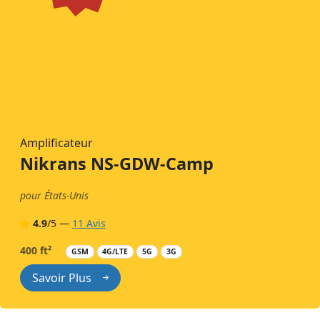
Amplificateur
Nikrans NS-GDW-Camp
pour États-Unis
4.9
/5 —
11 Avis
400 ft²
GSM
4G/LTE
5G
3G
Savoir Plus