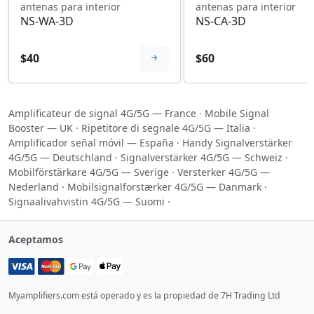
antenas para interior
antenas para interior
NS-WA-3D
NS-CA-3D
$40
$60
Amplificateur de signal 4G/5G — France
·
Mobile Signal
Booster — UK
·
Ripetitore di segnale 4G/5G — Italia
·
Amplificador señal móvil — España
·
Handy Signalverstärker
4G/5G — Deutschland
·
Signalverstärker 4G/5G — Schweiz
·
Mobilförstärkare 4G/5G — Sverige
·
Versterker 4G/5G —
Nederland
·
Mobilsignalforstærker 4G/5G — Danmark
·
Signaalivahvistin 4G/5G — Suomi
·
Aceptamos
Myamplifiers.com está operado y es la propiedad de 7H Trading Ltd