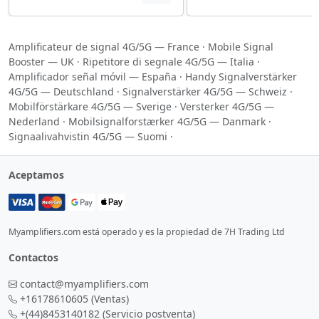
Amplificateur de signal 4G/5G — France
·
Mobile Signal
Booster — UK
·
Ripetitore di segnale 4G/5G — Italia
·
Amplificador señal móvil — España
·
Handy Signalverstärker
4G/5G — Deutschland
·
Signalverstärker 4G/5G — Schweiz
·
Mobilförstärkare 4G/5G — Sverige
·
Versterker 4G/5G —
Nederland
·
Mobilsignalforstærker 4G/5G — Danmark
·
Signaalivahvistin 4G/5G — Suomi
·
Aceptamos
Myamplifiers.com está operado y es la propiedad de 7H Trading Ltd
Contactos
contact@myamplifiers.com
+16178610605
(Ventas)
+(44)8453140182
(Servicio postventa)