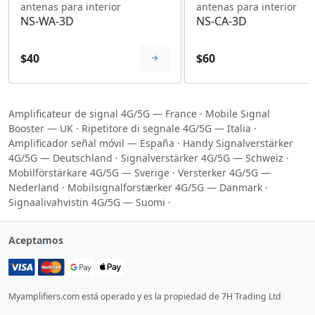
antenas para interior
antenas para interior
NS-WA-3D
NS-CA-3D
$40
$60
Amplificateur de signal 4G/5G — France
·
Mobile Signal
Booster — UK
·
Ripetitore di segnale 4G/5G — Italia
·
Amplificador señal móvil — España
·
Handy Signalverstärker
4G/5G — Deutschland
·
Signalverstärker 4G/5G — Schweiz
·
Mobilförstärkare 4G/5G — Sverige
·
Versterker 4G/5G —
Nederland
·
Mobilsignalforstærker 4G/5G — Danmark
·
Signaalivahvistin 4G/5G — Suomi
·
Aceptamos
Myamplifiers.com está operado y es la propiedad de 7H Trading Ltd