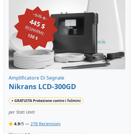
575 $
445 $
RISPARMI:
130 $
Amplificatore Di Segnale
Nikrans LCD-300GD
+
GRATUITA
Protezione contro i fulmini
per Stati Uniti
4.9
/5 —
278 Recensioni