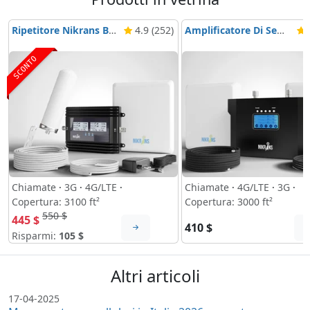
Ripetitore Nikrans BD-3000 5G & 4G
4.9 (252)
Amplificatore Di Segnale Nikrans NS-3000-Voice, 3G & 4G
4
SCONTO
Chiamate
·
3G
·
4G/LTE
·
Chiamate
·
4G/LTE
·
3G
·
Copertura: 3100 ft²
Copertura: 3000 ft²
550 $
445 $
410 $
Risparmi:
105 $
Altri articoli
17-04-2025