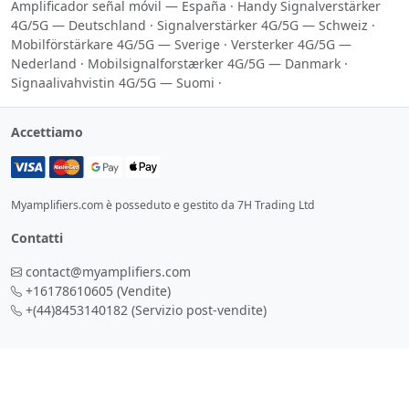
Amplificador señal móvil — España
·
Handy Signalverstärker
4G/5G — Deutschland
·
Signalverstärker 4G/5G — Schweiz
·
Mobilförstärkare 4G/5G — Sverige
·
Versterker 4G/5G —
Nederland
·
Mobilsignalforstærker 4G/5G — Danmark
·
Signaalivahvistin 4G/5G — Suomi
·
Accettiamo
Myamplifiers.com è posseduto e gestito da 7H Trading Ltd
Contatti
contact@myamplifiers.com
+16178610605
(Vendite)
+(44)8453140182
(Servizio post-vendite)