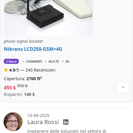
phone signal booster
Nikrans LCD250-GSM+4G
2 Band
CHIAMATE
4G/LTE
3G
4.9
/5 — 243 Recensioni
Copertura:
2700 ft²
595 $
455 $
Risparmi:
140 $
10-04-2025
Laura Rossi
Ingegnere delle Soluzioni nel settore di