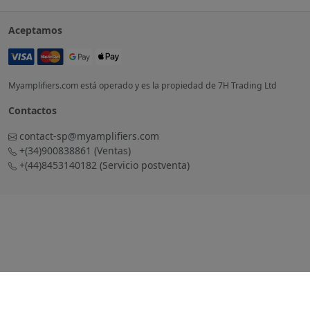
Aceptamos
Myamplifiers.com está operado y es la propiedad de 7H Trading Ltd
Contactos
contact-sp@myamplifiers.com
+(34)900838861
(Ventas)
+(44)8453140182
(Servicio postventa)