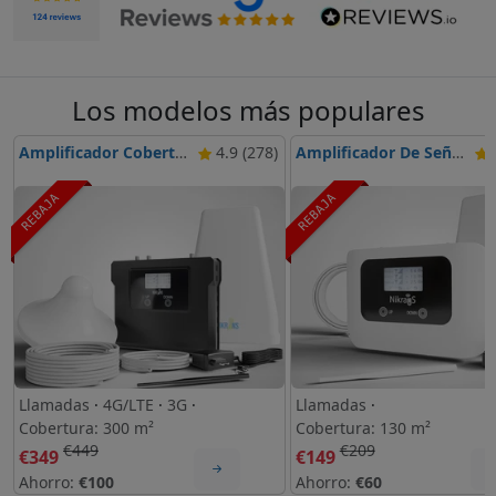
Los modelos más populares
Amplificador Cobertura Móvil Nikrans LCD-300GD
4.9 (278)
Amplificador De Señal Móvil Nikrans LCD-130
4
REBAJA
REBAJA
Llamadas
·
4G/LTE
·
3G
·
Llamadas
·
Cobertura: 300 m²
Cobertura: 130 m²
€449
€209
€349
€149
Ahorro:
€100
Ahorro:
€60