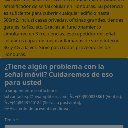
amplificador de señal celular en Honduras. Su potencia
es suficiente para cubrrir cualquier edificio hasta
500m2, inclusi casas privadas, oficinas grandes, tiendas,
garajes, cafés, etc. Gracias al funcionamiento
simultaneo en 3 frecuencias, ese repetidor de señal
celular es capaz de mejorar llamadas de voz e Internet
3G y 4G a la vez. Sirve para todos proveedores de
Honduras.
¿Tiene algún problema con la
señal móvil? Cuidaremos de eso
para usted
o simplemente contáctenos:
contact-sp@myamplifiers.com
,
+(34)900838861
(Ventas)
,
+(44)8453140182
(Servicio postventa)
,
Asistente de preventa en línea
Tema
*