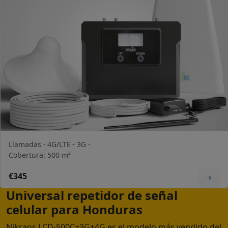
Llamadas
·
4G/LTE
·
3G
·
Cobertura: 500 m²
€345
Universal repetidor de señal
celular para Honduras
Nikrans LCD-500C+3G+4G es el modelo más vendido del