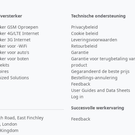
lversterker
Technische ondersteuning
rker GSM Oproepen
Privacybeleid
ker 4G/LTE Internet
Cookie beleid
ker 3G Internet
Leveringsvoorwaarden
ker voor -WiFi
Retourbeleid
ker voor auto's
Garantie
ker voor boten
Garantie voor terugbetaling va
ekits
product
oires
Gegarandeerd de beste prijs
ized Solutions
Bestellings-annulering
Feedback
User Guides and Data Sheets
Log in
Succesvolle werkervaring
h Road, East Finchley
Feedback
, London
 Kingdom