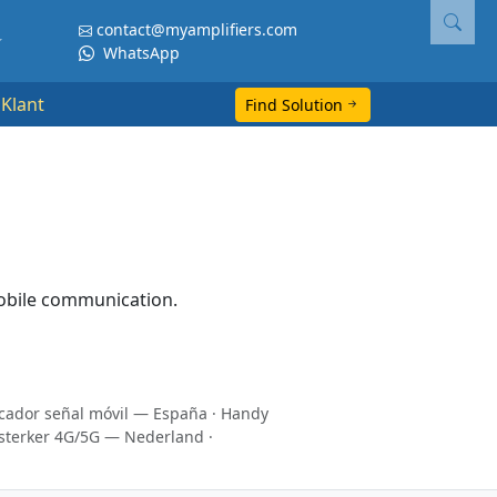
contact@myamplifiers.com
WhatsApp
Klant
Find Solution
obile communication.
icador señal móvil — España
·
Handy
sterker 4G/5G — Nederland
·