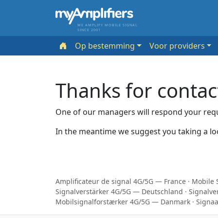
WE AMPLIFY MOBILE SIGNAL
SINCE 2001
Op bestemming
Voor providers
Thanks for contac
One of our managers will respond your requ
In the meantime we suggest you taking a lo
Amplificateur de signal 4G/5G — France
·
Mobile 
Signalverstärker 4G/5G — Deutschland
·
Signalve
Mobilsignalforstærker 4G/5G — Danmark
·
Signaa