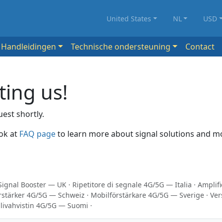
United States
NL
USD
Handleidingen
Technische ondersteuning
Contact
ting us!
est shortly.
ok at
FAQ page
to learn more about signal solutions and m
Signal Booster — UK
·
Ripetitore di segnale 4G/5G — Italia
·
Amplif
rstärker 4G/5G — Schweiz
·
Mobilförstärkare 4G/5G — Sverige
·
Ver
livahvistin 4G/5G — Suomi
·