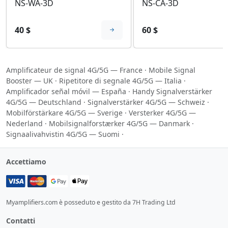
NS-WA-3D
NS-CA-3D
40 $
60 $
Amplificateur de signal 4G/5G — France
·
Mobile Signal
Booster — UK
·
Ripetitore di segnale 4G/5G — Italia
·
Amplificador señal móvil — España
·
Handy Signalverstärker
4G/5G — Deutschland
·
Signalverstärker 4G/5G — Schweiz
·
Mobilförstärkare 4G/5G — Sverige
·
Versterker 4G/5G —
Nederland
·
Mobilsignalforstærker 4G/5G — Danmark
·
Signaalivahvistin 4G/5G — Suomi
·
Accettiamo
Myamplifiers.com è posseduto e gestito da 7H Trading Ltd
Contatti