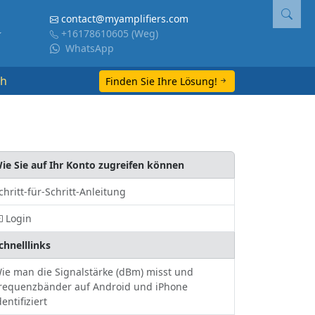
contact@myamplifiers.com
+16178610605
(Weg)
WhatsApp
ch
Finden Sie Ihre Lösung!
ie Sie auf Ihr Konto zugreifen können
chritt-für-Schritt-Anleitung
Login
chnelllinks
ie man die Signalstärke (dBm) misst und
requenzbänder auf Android und iPhone
dentifiziert