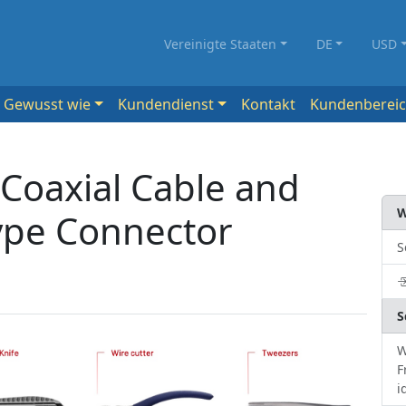
Vereinigte Staaten
DE
USD
Gewusst wie
Kundendienst
Kontakt
Kundenberei
Coaxial Cable and
W
ype Connector
S
S
W
F
i