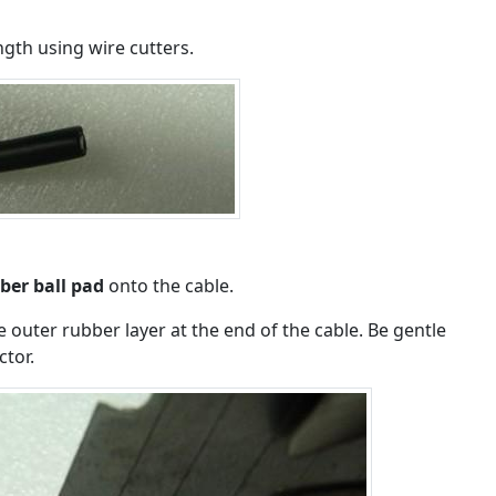
ngth using wire cutters.
ber ball pad
onto the cable.
e outer rubber layer at the end of the cable. Be gentle
tor.