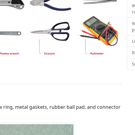
W
r
W
p
L
R
S
 ring, metal gaskets, rubber ball pad, and connector