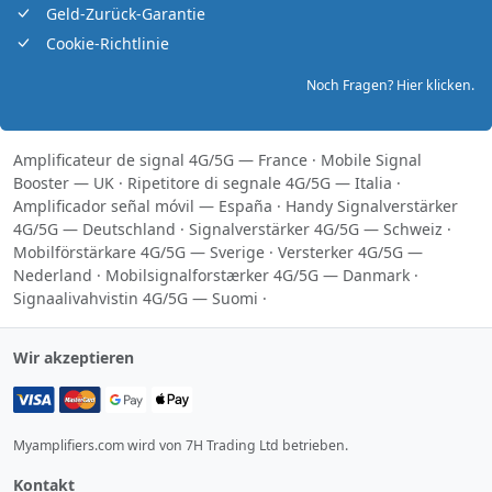
Geld-Zurück-Garantie
Cookie-Richtlinie
Noch Fragen? Hier klicken.
Amplificateur de signal 4G/5G — France
·
Mobile Signal
Booster — UK
·
Ripetitore di segnale 4G/5G — Italia
·
Amplificador señal móvil — España
·
Handy Signalverstärker
4G/5G — Deutschland
·
Signalverstärker 4G/5G — Schweiz
·
Mobilförstärkare 4G/5G — Sverige
·
Versterker 4G/5G —
Nederland
·
Mobilsignalforstærker 4G/5G — Danmark
·
Signaalivahvistin 4G/5G — Suomi
·
Wir akzeptieren
Myamplifiers.com wird von 7H Trading Ltd betrieben.
Kontakt